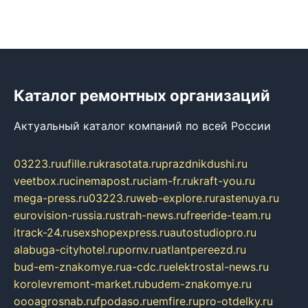
Каталог ремонтных организаций
Актуальный каталог компаний по всей России
03223.ru
ufille.ru
krasotata.ru
prazdnikdushi.ru
veetbox.ru
cinemapost.ru
ciam-fr.ru
kraft-you.ru
mega-press.ru
03223.ru
web-explore.ru
rastenuya.ru
eurovision-russia.ru
strah-news.ru
freeride-team.ru
itrack-24.ru
sexshopexpress.ru
autostudiopro.ru
alabuga-cityhotel.ru
pornv.ru
atlantpereezd.ru
bud-em-znakomye.ru
a-cdc.ru
elektrostal-news.ru
korolevremont-market.ru
budem-znakomye.ru
oooagrosnab.ru
fpodaso.ru
emfire.ru
pro-otdelky.ru