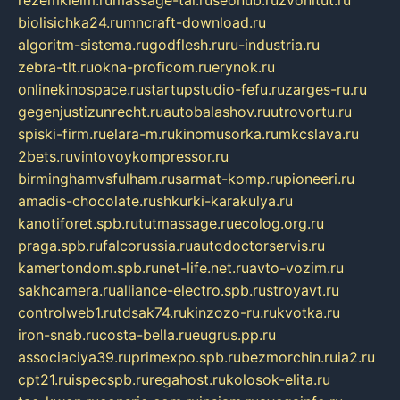
biolisichka24.ru
mncraft-download.ru
algoritm-sistema.ru
godflesh.ru
ru-industria.ru
zebra-tlt.ru
okna-proficom.ru
erynok.ru
onlinekinospace.ru
startupstudio-fefu.ru
zarges-ru.ru
gegenjustizunrecht.ru
autobalashov.ru
utrovortu.ru
spiski-firm.ru
elara-m.ru
kinomusorka.ru
mkcslava.ru
2bets.ru
vintovoykompressor.ru
birminghamvsfulham.ru
sarmat-komp.ru
pioneeri.ru
amadis-chocolate.ru
shkurki-karakulya.ru
kanotiforet.spb.ru
tutmassage.ru
ecolog.org.ru
praga.spb.ru
falcorussia.ru
autodoctorservis.ru
kamertondom.spb.ru
net-life.net.ru
avto-vozim.ru
sakhcamera.ru
alliance-electro.spb.ru
stroyavt.ru
controlweb1.ru
tdsak74.ru
kinzozo-ru.ru
kvotka.ru
iron-snab.ru
costa-bella.ru
eugrus.pp.ru
associaciya39.ru
primexpo.spb.ru
bezmorchin.ru
ia2.ru
cpt21.ru
ispecspb.ru
regahost.ru
kolosok-elita.ru