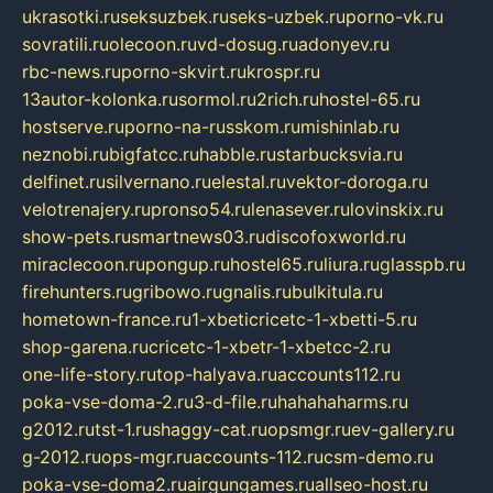
ukrasotki.ru
seksuzbek.ru
seks-uzbek.ru
porno-vk.ru
sovratili.ru
olecoon.ru
vd-dosug.ru
adonyev.ru
rbc-news.ru
porno-skvirt.ru
krospr.ru
13autor-kolonka.ru
sormol.ru
2rich.ru
hostel-65.ru
hostserve.ru
porno-na-russkom.ru
mishinlab.ru
neznobi.ru
bigfatcc.ru
habble.ru
starbucksvia.ru
delfinet.ru
silvernano.ru
elestal.ru
vektor-doroga.ru
velotrenajery.ru
pronso54.ru
lenasever.ru
lovinskix.ru
show-pets.ru
smartnews03.ru
discofoxworld.ru
miraclecoon.ru
pongup.ru
hostel65.ru
liura.ru
glasspb.ru
firehunters.ru
gribowo.ru
gnalis.ru
bulkitula.ru
hometown-france.ru
1-xbeticricetc-1-xbetti-5.ru
shop-garena.ru
cricetc-1-xbetr-1-xbetcc-2.ru
one-life-story.ru
top-halyava.ru
accounts112.ru
poka-vse-doma-2.ru
3-d-file.ru
hahahaharms.ru
g2012.ru
tst-1.ru
shaggy-cat.ru
opsmgr.ru
ev-gallery.ru
g-2012.ru
ops-mgr.ru
accounts-112.ru
csm-demo.ru
poka-vse-doma2.ru
airgungames.ru
allseo-host.ru