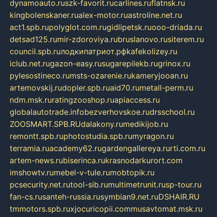
dynamoauto.ru
szk-favorit.ru
carlines.ru
flatnsk.ru
kingbolenskaner.ru
alex-motor.ru
astroline.net.ru
act1.spb.ru
polyglot.com.ru
gidlipetsk.ru
ooo-driada.ru
detsad125.ru
mir-zdoroviya.ru
bruslanovo.ru
siterem.ru
council.spb.ru
лодкипатриот.рф
kafekolizey.ru
iclub.net.ru
gazon-easy.ru
sugarepilekb.ru
grinox.ru
pylesostineco.ru
msts-ozarenie.ru
kameryjooan.ru
artemovskij.ru
dopler.spb.ru
aid70.ru
metall-perm.ru
ndm.msk.ru
ratingzooshop.ru
apiaccess.ru
globalautotrade.info
bezverhovskoe.ru
drsschool.ru
ZOOSMART.SPB.RU
dalakony.ru
medikijob.ru
remontt.spb.ru
photostudia.spb.ru
myragon.ru
terramia.ru
academy62.ru
gardengallereya.ru
rti.com.ru
artem-news.ru
biserinca.ru
krasnodarkurort.com
imshowtv.ru
mebel-v-tule.ru
mobtopik.ru
pcsecurity.net.ru
tool-sib.ru
multimetrunit.ru
sp-tour.ru
fan-cs.ru
santeh-russia.ru
symbian9.net.ru
DSHAIR.RU
tmmotors.spb.ru
xjocuricopii.com
musavtomat.msk.ru