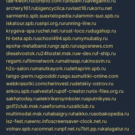
tae-kwon.ru
consrio.com.ru
insiam.ru
avegainfo.ru
archery161.ru
bigencyclica.ru
vlast16.ru
korru.net
sarmiento.spb.su
extelopedia.ru
lammin-suo.spb.ru
iskatour.spb.ru
snpi.org.ru
running-line.ru
krygeva-spa.ru
chel.net.ru
rust-loco.ru
dugshop.ru
hl-beta.spb.ru
school494.spb.ru
mymubaby.ru
epoha-metalband.ru
ngr.spb.ru
rusgosnews.com
dieselvostok.ru
24hostel.msk.ru
w-dev.ru
f-ship.ru
regsmi.ru
filmnetwork.ru
malinasp.ru
kinosvin.ru
h2o-salon.ru
malutkayork.ru
deltaprim.spb.ru
tango-perm.ru
gooddir.ru
sgv.su
multiki-online.com
webkrasotki.com
cherinvest.ru
detskiy-ostrov.ru
ankou.spb.ru
alvesta1.ru
pdf-creator.ru
nix-files.org.ru
sakhatoday.ru
elektrikersymboler.ru
sputnikyes.ru
golf2club.msk.ru
aeforums.ru
zallclub.ru
multimodal.msk.ru
habaigry.ru
haikko.ru
sobakopedia.ru
isz-fest.ru
ewnc.info
screensaver-clock.net.ru
volnav.spb.ru
comnat.ru
npf.net.ru
7bit.pp.ru
kalugatur.ru