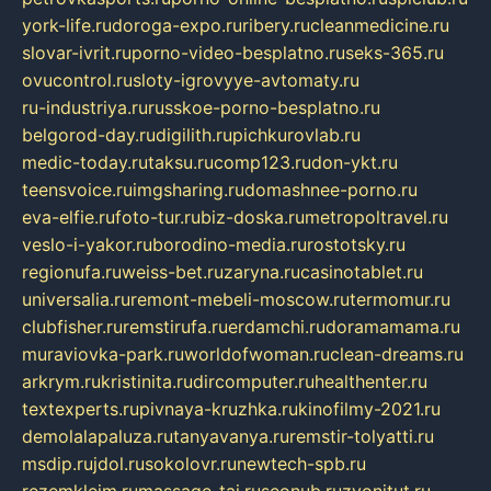
york-life.ru
doroga-expo.ru
ribery.ru
cleanmedicine.ru
slovar-ivrit.ru
porno-video-besplatno.ru
seks-365.ru
ovucontrol.ru
sloty-igrovyye-avtomaty.ru
ru-industriya.ru
russkoe-porno-besplatno.ru
belgorod-day.ru
digilith.ru
pichkurovlab.ru
medic-today.ru
taksu.ru
comp123.ru
don-ykt.ru
teensvoice.ru
imgsharing.ru
domashnee-porno.ru
eva-elfie.ru
foto-tur.ru
biz-doska.ru
metropoltravel.ru
veslo-i-yakor.ru
borodino-media.ru
rostotsky.ru
regionufa.ru
weiss-bet.ru
zaryna.ru
casinotablet.ru
universalia.ru
remont-mebeli-moscow.ru
termomur.ru
clubfisher.ru
remstirufa.ru
erdamchi.ru
doramamama.ru
muraviovka-park.ru
worldofwoman.ru
clean-dreams.ru
arkrym.ru
kristinita.ru
dircomputer.ru
healthenter.ru
textexperts.ru
pivnaya-kruzhka.ru
kinofilmy-2021.ru
demolalapaluza.ru
tanyavanya.ru
remstir-tolyatti.ru
msdip.ru
jdol.ru
sokolovr.ru
newtech-spb.ru
rezemkleim.ru
massage-tai.ru
seonub.ru
zvonitut.ru