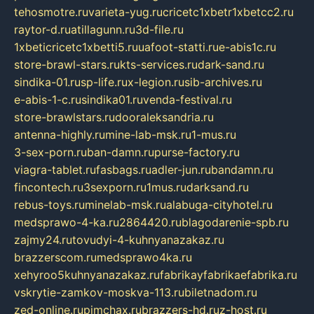
tehosmotre.ru
varieta-yug.ru
cricetc1xbetr1xbetcc2.ru
raytor-d.ru
atillagunn.ru
3d-file.ru
1xbeticricetc1xbetti5.ru
uafoot-statti.ru
e-abis1c.ru
store-brawl-stars.ru
kts-services.ru
dark-sand.ru
sindika-01.ru
sp-life.ru
x-legion.ru
sib-archives.ru
e-abis-1-c.ru
sindika01.ru
venda-festival.ru
store-brawlstars.ru
dooraleksandria.ru
antenna-highly.ru
mine-lab-msk.ru
1-mus.ru
3-sex-porn.ru
ban-damn.ru
purse-factory.ru
viagra-tablet.ru
fasbags.ru
adler-jun.ru
bandamn.ru
fincontech.ru
3sexporn.ru
1mus.ru
darksand.ru
rebus-toys.ru
minelab-msk.ru
alabuga-cityhotel.ru
medsprawo-4-ka.ru
2864420.ru
blagodarenie-spb.ru
zajmy24.ru
tovudyi-4-kuhnyanazakaz.ru
brazzerscom.ru
medsprawo4ka.ru
xehyroo5kuhnyanazakaz.ru
fabrikayfabrikaefabrika.ru
vskrytie-zamkov-moskva-113.ru
biletnadom.ru
zed-online.ru
pimchax.ru
brazzers-hd.ru
z-host.ru