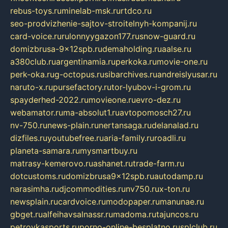
rebus-toys.ru
minelab-msk.ru
rtdco.ru
seo-prodvizhenie-sajtov-stroitelnyh-kompanij.ru
card-voice.ru
rulonnyygazon177.ru
snow-guard.ru
domizbrusa-9x12spb.ru
demaholding.ru
aalse.ru
a380club.ru
argentinamia.ru
perkoka.ru
movie-one.ru
perk-oka.ru
g-octopus.ru
sibarchives.ru
andreislyusar.ru
naruto-x.ru
pursefactory.ru
tor-lyubov-i-grom.ru
spayderhed-2022.ru
movieone.ru
evro-dez.ru
webamator.ru
ma-absolut1.ru
avtopomosch27.ru
nv-750.ru
news-plain.ru
nertansaga.ru
delanalad.ru
dizfiles.ru
youtubefree.ru
aria-family.ru
roadli.ru
planeta-samara.ru
mysmartbuy.ru
matrasy-kemerovo.ru
ashanet.ru
trade-farm.ru
dotcustoms.ru
domizbrusa9x12spb.ru
autodamp.ru
narasimha.ru
djcommodities.ru
nv750.ru
x-ton.ru
newsplain.ru
cardvoice.ru
modopaper.ru
manunae.ru
gbget.ru
alfeihavsalnassr.ru
madoma.ru
tajuncos.ru
petrovkasports.ru
porno-online-besplatno.ru
splclub.ru