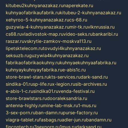
kitubeu2kuhnyanazakaz.ru
naperekate.ru
kuhnyaofabrikaufabrik.ru
kitubeu-2-kuhnyanazakaz.ru
xehyroo-5-kuhnyanazakaz.ru
cs-68.ru
guzywia-4-kuhnyanazakaz.ru
mir-tk.ru
vlknrussia.ru
cs68.ru
vladivostok-map.ru
video-seks.ru
bankaribi.ru
raszar.ru
vskrytie-zamkov-moskva113.ru
lipetsktelecom.ru
tovudyi4kuhnyanazakaz.ru
seksuzb.ru
guzywia4kuhnyanazakaz.ru
fabrikaofabrikaokuhny.ru
kuhnyaekuhnyaafabrika.ru
kuhnyaykuhnyayfabrika.ru
e-abis1c.ru
store-brawl-stars.ru
kts-services.ru
dark-sand.ru
sindika-01.ru
sp-life.ru
x-legion.ru
sib-archives.ru
e-abis-1-c.ru
sindika01.ru
venda-festival.ru
store-brawlstars.ru
dooraleksandria.ru
antenna-highly.ru
mine-lab-msk.ru
1-mus.ru
3-sex-porn.ru
ban-damn.ru
purse-factory.ru
viagra-tablet.ru
fasbags.ru
adler-jun.ru
bandamn.ru
fincontech.ru
3sexporn.ru
1mus.ru
darksand.ru