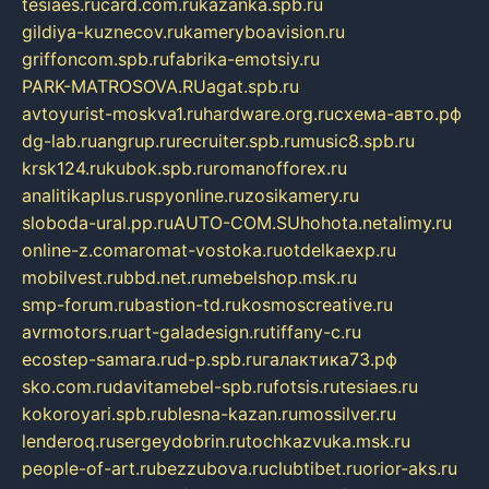
tesiaes.ru
card.com.ru
kazanka.spb.ru
gildiya-kuznecov.ru
kameryboavision.ru
griffoncom.spb.ru
fabrika-emotsiy.ru
PARK-MATROSOVA.RU
agat.spb.ru
avtoyurist-moskva1.ru
hardware.org.ru
схема-авто.рф
dg-lab.ru
angrup.ru
recruiter.spb.ru
music8.spb.ru
krsk124.ru
kubok.spb.ru
romanofforex.ru
analitikaplus.ru
spyonline.ru
zosikamery.ru
sloboda-ural.pp.ru
AUTO-COM.SU
hohota.net
alimy.ru
online-z.com
aromat-vostoka.ru
otdelkaexp.ru
mobilvest.ru
bbd.net.ru
mebelshop.msk.ru
smp-forum.ru
bastion-td.ru
kosmoscreative.ru
avrmotors.ru
art-galadesign.ru
tiffany-c.ru
ecostep-samara.ru
d-p.spb.ru
галактика73.рф
sko.com.ru
davitamebel-spb.ru
fotsis.ru
tesiaes.ru
kokoroyari.spb.ru
blesna-kazan.ru
mossilver.ru
lenderoq.ru
sergeydobrin.ru
tochkazvuka.msk.ru
people-of-art.ru
bezzubova.ru
clubtibet.ru
orior-aks.ru