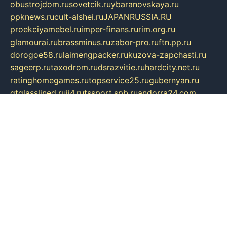
obustrojdom.ru
sovetcik.ru
ybaranovskaya.ru
ppknews.ru
cult-alshei.ru
JAPANRUSSIA.RU
proekciyamebel.ru
imper-finans.ru
rim.org.ru
glamourai.ru
brassminus.ru
zabor-pro.ru
ftn.pp.ru
dorogoe58.ru
laimengpacker.ru
kuzova-zapchasti.ru
sageerp.ru
taxodrom.ru
dsrazvitie.ru
hardcity.net.ru
ratinghomegames.ru
topservice25.ru
gubernyan.ru
gtglasslined.ru
ii4.ru
tssport.spb.ru
andorra24.com
blackwallstreet.ru
oboimos.ru
optim-doors.com.ru
ikuch.ru
nycr.org.ru
npa21.ru
vremya-ch.spb.ru
desert000.ru
ivtorgi.ru
ifiori.ru
catalog-statei.ru
dcv.org.ru
spetsmaster174.ru
ipkameryhiseeu.ru
dum26.ru
ruspol.spb.ru
fr-opendp.ru
kam-solnyshko.ru
cheyenne-arapaho.ru
sevzapmetal.spb.ru
ted-lapidus.spb.ru
parasite-eliminator.ru
sigma-complete.ru
modernworld.ru
dama-moda.ru
eholot-group.ru
sk-nvkz.ru
DRONGOLD.RU
democratia2.ru
i-farmer.ru
mass-sport.org