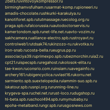
2bets.ru
vintovoykompressor.ru
birminghamvsfulham.ru
sarmat-komp.ru
pioneeri.ru
amadis-chocolate.ru
shkurki-karakulya.ru
kanotiforet.spb.ru
tutmassage.ru
ecolog.org.ru
praga.spb.ru
falcorussia.ru
autodoctorservis.ru
kamertondom.spb.ru
net-life.net.ru
avto-vozim.ru
sakhcamera.ru
alliance-electro.spb.ru
stroyavt.ru
controlweb1.ru
tdsak74.ru
kinzozo-ru.ru
kvotka.ru
iron-snab.ru
costa-bella.ru
eugrus.pp.ru
associaciya39.ru
primexpo.spb.ru
bezmorchin.ru
ia2.ru
cpt21.ru
ispecspb.ru
regahost.ru
kolosok-elita.ru
tae-kwon.ru
consrio.com.ru
insiam.ru
avegainfo.ru
archery161.ru
bigencyclica.ru
vlast16.ru
korru.net
sarmiento.spb.su
extelopedia.ru
lammin-suo.spb.ru
iskatour.spb.ru
snpi.org.ru
running-line.ru
krygeva-spa.ru
chel.net.ru
rust-loco.ru
dugshop.ru
hl-beta.spb.ru
school494.spb.ru
mymubaby.ru
epoha-metalband.ru
ngr.spb.ru
rusgosnews.com