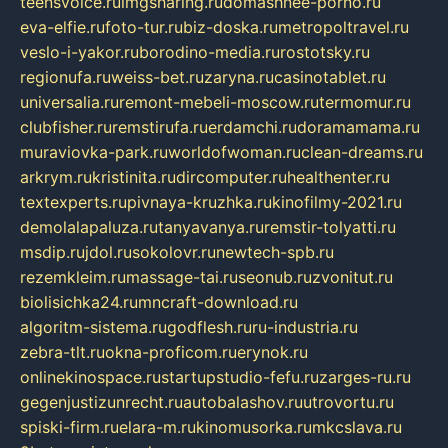
teensvoice.ru
imgsharing.ru
domashnee-porno.ru
eva-elfie.ru
foto-tur.ru
biz-doska.ru
metropoltravel.ru
veslo-i-yakor.ru
borodino-media.ru
rostotsky.ru
regionufa.ru
weiss-bet.ru
zaryna.ru
casinotablet.ru
universalia.ru
remont-mebeli-moscow.ru
termomur.ru
clubfisher.ru
remstirufa.ru
erdamchi.ru
doramamama.ru
muraviovka-park.ru
worldofwoman.ru
clean-dreams.ru
arkrym.ru
kristinita.ru
dircomputer.ru
healthenter.ru
textexperts.ru
pivnaya-kruzhka.ru
kinofilmy-2021.ru
demolalapaluza.ru
tanyavanya.ru
remstir-tolyatti.ru
msdip.ru
jdol.ru
sokolovr.ru
newtech-spb.ru
rezemkleim.ru
massage-tai.ru
seonub.ru
zvonitut.ru
biolisichka24.ru
mncraft-download.ru
algoritm-sistema.ru
godflesh.ru
ru-industria.ru
zebra-tlt.ru
okna-proficom.ru
erynok.ru
onlinekinospace.ru
startupstudio-fefu.ru
zarges-ru.ru
gegenjustizunrecht.ru
autobalashov.ru
utrovortu.ru
spiski-firm.ru
elara-m.ru
kinomusorka.ru
mkcslava.ru