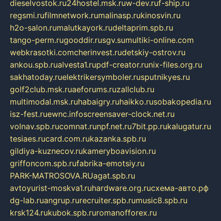
dieselvostok.ru
24hostel.msk.ru
w-dev.ru
f-ship.ru
regsmi.ru
filmnetwork.ru
malinasp.ru
kinosvin.ru
h2o-salon.ru
malutkayork.ru
deltaprim.spb.ru
tango-perm.ru
gooddir.ru
sgv.su
multiki-online.com
webkrasotki.com
cherinvest.ru
detskiy-ostrov.ru
ankou.spb.ru
alvesta1.ru
pdf-creator.ru
nix-files.org.ru
sakhatoday.ru
elektrikersymboler.ru
sputnikyes.ru
golf2club.msk.ru
aeforums.ru
zallclub.ru
multimodal.msk.ru
habaigry.ru
haikko.ru
sobakopedia.ru
isz-fest.ru
ewnc.info
screensaver-clock.net.ru
volnav.spb.ru
comnat.ru
npf.net.ru
7bit.pp.ru
kalugatur.ru
tesiaes.ru
card.com.ru
kazanka.spb.ru
gildiya-kuznecov.ru
kameryboavision.ru
griffoncom.spb.ru
fabrika-emotsiy.ru
PARK-MATROSOVA.RU
agat.spb.ru
avtoyurist-moskva1.ru
hardware.org.ru
схема-авто.рф
dg-lab.ru
angrup.ru
recruiter.spb.ru
music8.spb.ru
krsk124.ru
kubok.spb.ru
romanofforex.ru