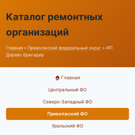
Каталог ремонтных
организаций
Главная
»
Приволжский федеральный округ
» ИП
Дерево Бригадир
🏠 Главная
Центральный ФО
Северо-Западный ФО
Приволжский ФО
Уральский ФО