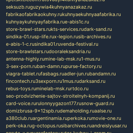
seksuzb.ru
guzywia4kuhnyanazakaz.ru
fabrikaofabrikaokuhny.ru
kuhnyaekuhnyaafabrika.ru
kuhnyaykuhnyayfabrika.ru
e-abis1c.ru
store-brawl-stars.ru
kts-services.ru
dark-sand.ru
sindika-01.ru
sp-life.ru
x-legion.ru
sib-archives.ru
e-abis-1-c.ru
sindika01.ru
venda-festival.ru
store-brawlstars.ru
dooraleksandria.ru
antenna-highly.ru
mine-lab-msk.ru
1-mus.ru
3-sex-porn.ru
ban-damn.ru
purse-factory.ru
viagra-tablet.ru
fasbags.ru
adler-jun.ru
bandamn.ru
fincontech.ru
3sexporn.ru
1mus.ru
darksand.ru
rebus-toys.ru
minelab-msk.ru
rtdco.ru
seo-prodvizhenie-sajtov-stroitelnyh-kompanij.ru
card-voice.ru
rulonnyygazon177.ru
snow-guard.ru
domizbrusa-9x12spb.ru
demaholding.ru
aalse.ru
a380club.ru
argentinamia.ru
perkoka.ru
movie-one.ru
perk-oka.ru
g-octopus.ru
sibarchives.ru
andreislyusar.ru
naruto-x.ru
pursefactory.ru
tor-lyubov-i-grom.ru