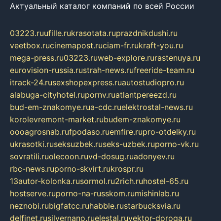
Актуальный каталог компаний по всей России
03223.ru
ufille.ru
krasotata.ru
prazdnikdushi.ru
veetbox.ru
cinemapost.ru
ciam-fr.ru
kraft-you.ru
mega-press.ru
03223.ru
web-explore.ru
rastenuya.ru
eurovision-russia.ru
strah-news.ru
freeride-team.ru
itrack-24.ru
sexshopexpress.ru
autostudiopro.ru
alabuga-cityhotel.ru
pornv.ru
atlantpereezd.ru
bud-em-znakomye.ru
a-cdc.ru
elektrostal-news.ru
korolevremont-market.ru
budem-znakomye.ru
oooagrosnab.ru
fpodaso.ru
emfire.ru
pro-otdelky.ru
ukrasotki.ru
seksuzbek.ru
seks-uzbek.ru
porno-vk.ru
sovratili.ru
olecoon.ru
vd-dosug.ru
adonyev.ru
rbc-news.ru
porno-skvirt.ru
krospr.ru
13autor-kolonka.ru
sormol.ru
2rich.ru
hostel-65.ru
hostserve.ru
porno-na-russkom.ru
mishinlab.ru
neznobi.ru
bigfatcc.ru
habble.ru
starbucksvia.ru
delfinet.ru
silvernano.ru
elestal.ru
vektor-doroga.ru