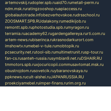
artemovskij.ru
dopler.spb.ru
aid70.ru
metall-perm.ru
ndm.msk.ru
ratingzooshop.ru
apiaccess.ru
globalautotrade.info
bezverhovskoe.ru
drsschool.ru
ZOOSMART.SPB.RU
dalakony.ru
medikijob.ru
remontt.spb.ru
photostudia.spb.ru
myragon.ru
terramia.ru
academy62.ru
gardengallereya.ru
rti.com.ru
artem-news.ru
biserinca.ru
krasnodarkurort.com
imshowtv.ru
mebel-v-tule.ru
mobtopik.ru
pcsecurity.net.ru
tool-sib.ru
multimetrunit.ru
sp-tour.ru
fan-cs.ru
santeh-russia.ru
symbian9.net.ru
DSHAIR.RU
tmmotors.spb.ru
xjocuricopii.com
musavtomat.msk.ru
obustrojdom.ru
sovetcik.ru
ybaranovskaya.ru
ppknews.ru
cult-alshei.ru
JAPANRUSSIA.RU
proekciyamebel.ru
imper-finans.ru
rim.org.ru
glamourai.ru
brassminus.ru
zabor-pro.ru
ftn.pp.ru
dorogoe58.ru
laimengpacker.ru
kuzova-zapchasti.ru
sageerp.ru
taxodrom.ru
dsrazvitie.ru
hardcity.net.ru
ratinghomegames.ru
topservice25.ru
gubernyan.ru