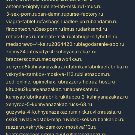
antenna-highly.ru
mine-lab-msk.ru
1-mus.ru
3-sex-porn.ru
ban-damn.ru
purse-factory.ru
viagra-tablet.ru
fasbags.ru
adler-jun.ru
bandamn.ru
fincontech.ru
3sexporn.ru
1mus.ru
darksand.ru
rebus-toys.ru
minelab-msk.ru
alabuga-cityhotel.ru
medsprawo-4-ka.ru
2864420.ru
blagodarenie-spb.ru
zajmy24.ru
tovudyi-4-kuhnyanazakaz.ru
brazzerscom.ru
medsprawo4ka.ru
xehyroo5kuhnyanazakaz.ru
fabrikayfabrikaefabrika.ru
vskrytie-zamkov-moskva-113.ru
biletnadom.ru
zed-online.ru
pimchax.ru
brazzers-hd.ru
z-host.ru
kitubeu2kuhnyanazakaz.ru
naperekate.ru
kuhnyaofabrikaufabrik.ru
kitubeu-2-kuhnyanazakaz.ru
xehyroo-5-kuhnyanazakaz.ru
cs-68.ru
guzywia-4-kuhnyanazakaz.ru
mir-tk.ru
vlknrussia.ru
cs68.ru
vladivostok-map.ru
video-seks.ru
bankaribi.ru
raszar.ru
vskrytie-zamkov-moskva113.ru
lipetsktelecom.ru
tovudyi4kuhnyanazakaz.ru