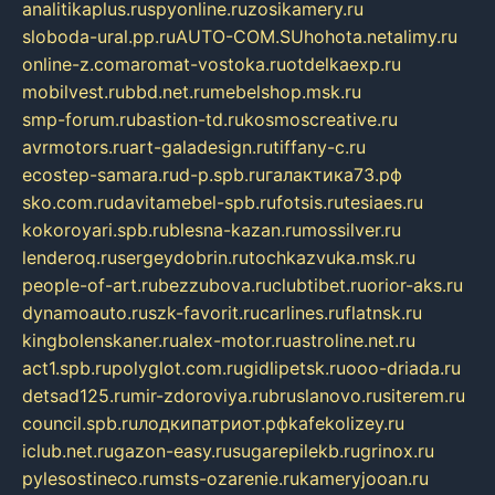
analitikaplus.ru
spyonline.ru
zosikamery.ru
sloboda-ural.pp.ru
AUTO-COM.SU
hohota.net
alimy.ru
online-z.com
aromat-vostoka.ru
otdelkaexp.ru
mobilvest.ru
bbd.net.ru
mebelshop.msk.ru
smp-forum.ru
bastion-td.ru
kosmoscreative.ru
avrmotors.ru
art-galadesign.ru
tiffany-c.ru
ecostep-samara.ru
d-p.spb.ru
галактика73.рф
sko.com.ru
davitamebel-spb.ru
fotsis.ru
tesiaes.ru
kokoroyari.spb.ru
blesna-kazan.ru
mossilver.ru
lenderoq.ru
sergeydobrin.ru
tochkazvuka.msk.ru
people-of-art.ru
bezzubova.ru
clubtibet.ru
orior-aks.ru
dynamoauto.ru
szk-favorit.ru
carlines.ru
flatnsk.ru
kingbolenskaner.ru
alex-motor.ru
astroline.net.ru
act1.spb.ru
polyglot.com.ru
gidlipetsk.ru
ooo-driada.ru
detsad125.ru
mir-zdoroviya.ru
bruslanovo.ru
siterem.ru
council.spb.ru
лодкипатриот.рф
kafekolizey.ru
iclub.net.ru
gazon-easy.ru
sugarepilekb.ru
grinox.ru
pylesostineco.ru
msts-ozarenie.ru
kameryjooan.ru