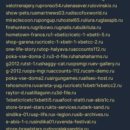
velotrenajery.ru
pronso54.ru
lenasever.ru
lovinskix.ru
show-pets.ru
smartnews03.ru
discofoxworld.ru
miraclecoon.ru
pongup.ru
hostel65.ru
liura.ru
glasspb.ru
firehunters.ru
gribowo.ru
gnalis.ru
bulkitula.ru
hometown-france.ru
1-xbeticricetc-1-xbetti-5.ru
shop-garena.ru
cricetc-1-xbetr-1-xbetcc-2.ru
one-life-story.ru
top-halyava.ru
accounts112.ru
poka-vse-doma-2.ru
3-d-file.ru
hahahaharms.ru
g2012.ru
tst-1.ru
shaggy-cat.ru
opsmgr.ru
ev-gallery.ru
g-2012.ru
ops-mgr.ru
accounts-112.ru
csm-demo.ru
poka-vse-doma2.ru
airgungames.ru
allseo-host.ru
tehosmotre.ru
varieta-yug.ru
cricetc1xbetr1xbetcc2.ru
raytor-d.ru
atillagunn.ru
3d-file.ru
1xbeticricetc1xbetti5.ru
uafoot-statti.ru
e-abis1c.ru
store-brawl-stars.ru
kts-services.ru
dark-sand.ru
sindika-01.ru
sp-life.ru
x-legion.ru
sib-archives.ru
e-abis-1-c.ru
sindika01.ru
venda-festival.ru
store-brawlstars.ru
dooraleksandria.ru