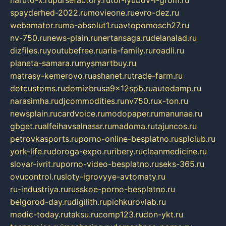
spayderhed-2022.ru
movieone.ru
evro-dez.ru
webamator.ru
ma-absolut1.ru
avtopomosch27.ru
nv-750.ru
news-plain.ru
nertansaga.ru
delanalad.ru
dizfiles.ru
youtubefree.ru
aria-family.ru
roadli.ru
planeta-samara.ru
mysmartbuy.ru
matrasy-kemerovo.ru
ashanet.ru
trade-farm.ru
dotcustoms.ru
domizbrusa9x12spb.ru
autodamp.ru
narasimha.ru
djcommodities.ru
nv750.ru
x-ton.ru
newsplain.ru
cardvoice.ru
modopaper.ru
manunae.ru
gbget.ru
alfeihavsalnassr.ru
madoma.ru
tajuncos.ru
petrovkasports.ru
porno-online-besplatno.ru
splclub.ru
york-life.ru
doroga-expo.ru
ribery.ru
cleanmedicine.ru
slovar-ivrit.ru
porno-video-besplatno.ru
seks-365.ru
ovucontrol.ru
sloty-igrovyye-avtomaty.ru
ru-industriya.ru
russkoe-porno-besplatno.ru
belgorod-day.ru
digilith.ru
pichkurovlab.ru
medic-today.ru
taksu.ru
comp123.ru
don-ykt.ru