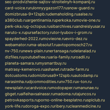
seo-prodvizhenie-sajtov-stroitelnyh-kompanij.ru
card-voice.ru
rulonnyygazon177.ru
snow-guard.ru
domizbrusa-9x12spb.ru
demaholding.ru
aalse.ru
a380club.ru
argentinamia.ru
perkoka.ru
movie-one.ru
perk-oka.ru
g-octopus.ru
sibarchives.ru
andreislyusar.ru
naruto-x.ru
pursefactory.ru
tor-lyubov-i-grom.ru
spayderhed-2022.ru
movieone.ru
evro-dez.ru
webamator.ru
ma-absolut1.ru
avtopomosch27.ru
nv-750.ru
news-plain.ru
nertansaga.ru
delanalad.ru
dizfiles.ru
youtubefree.ru
aria-family.ru
roadli.ru
planeta-samara.ru
mysmartbuy.ru
matrasy-kemerovo.ru
ashanet.ru
trade-farm.ru
dotcustoms.ru
domizbrusa9x12spb.ru
autodamp.ru
narasimha.ru
djcommodities.ru
nv750.ru
x-ton.ru
newsplain.ru
cardvoice.ru
modopaper.ru
manunae.ru
gbget.ru
alfeihavsalnassr.ru
madoma.ru
tajuncos.ru
petrovkasports.ru
porno-online-besplatno.ru
splclub.ru
york-life.ru
doroga-expo.ru
ribery.ru
cleanmedicine.ru