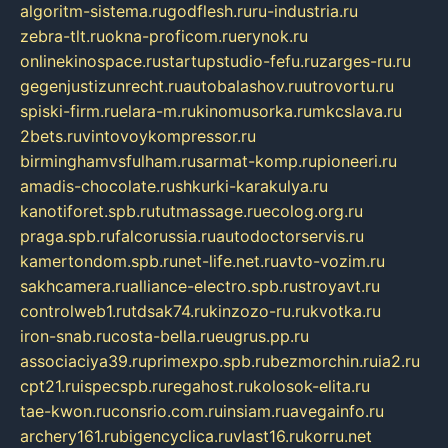
algoritm-sistema.ru
godflesh.ru
ru-industria.ru
zebra-tlt.ru
okna-proficom.ru
erynok.ru
onlinekinospace.ru
startupstudio-fefu.ru
zarges-ru.ru
gegenjustizunrecht.ru
autobalashov.ru
utrovortu.ru
spiski-firm.ru
elara-m.ru
kinomusorka.ru
mkcslava.ru
2bets.ru
vintovoykompressor.ru
birminghamvsfulham.ru
sarmat-komp.ru
pioneeri.ru
amadis-chocolate.ru
shkurki-karakulya.ru
kanotiforet.spb.ru
tutmassage.ru
ecolog.org.ru
praga.spb.ru
falcorussia.ru
autodoctorservis.ru
kamertondom.spb.ru
net-life.net.ru
avto-vozim.ru
sakhcamera.ru
alliance-electro.spb.ru
stroyavt.ru
controlweb1.ru
tdsak74.ru
kinzozo-ru.ru
kvotka.ru
iron-snab.ru
costa-bella.ru
eugrus.pp.ru
associaciya39.ru
primexpo.spb.ru
bezmorchin.ru
ia2.ru
cpt21.ru
ispecspb.ru
regahost.ru
kolosok-elita.ru
tae-kwon.ru
consrio.com.ru
insiam.ru
avegainfo.ru
archery161.ru
bigencyclica.ru
vlast16.ru
korru.net