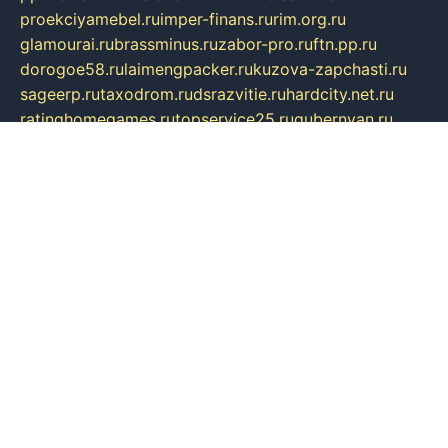
proekciyamebel.ru
imper-finans.ru
rim.org.ru
glamourai.ru
brassminus.ru
zabor-pro.ru
ftn.pp.ru
dorogoe58.ru
laimengpacker.ru
kuzova-zapchasti.ru
sageerp.ru
taxodrom.ru
dsrazvitie.ru
hardcity.net.ru
ratinghomegames.ru
topservice25.ru
gubernyan.ru
gtglasslined.ru
ii4.ru
tssport.spb.ru
andorra24.com
blackwallstreet.ru
oboimos.ru
optim-doors.com.ru
ikuch.ru
nycr.org.ru
npa21.ru
vremya-ch.spb.ru
desert000.ru
ivtorgi.ru
ifiori.ru
catalog-statei.ru
dcv.org.ru
spetsmaster174.ru
ipkameryhiseeu.ru
dum26.ru
ruspol.spb.ru
fr-opendp.ru
kam-solnyshko.ru
cheyenne-arapaho.ru
sevzapmetal.spb.ru
ted-lapidus.spb.ru
parasite-eliminator.ru
sigma-complete.ru
modernworld.ru
dama-moda.ru
eholot-group.ru
sk-nvkz.ru
DRONGOLD.RU
democratia2.ru
i-farmer.ru
mass-sport.org
jablonex.spb.ru
bookmess.ru
linkword.ru
refineua.com.ru
cs-spec.net.ru
altay-mebel.ru