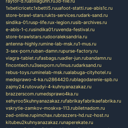
raytor-d.ru
atillagunn.ru
3d-file.ru
1xbeticricetc1xbetti5.ru
uafoot-statti.ru
e-abis1c.ru
store-brawl-stars.ru
kts-services.ru
dark-sand.ru
sindika-01.ru
sp-life.ru
x-legion.ru
sib-archives.ru
e-abis-1-c.ru
sindika01.ru
venda-festival.ru
store-brawlstars.ru
dooraleksandria.ru
antenna-highly.ru
mine-lab-msk.ru
1-mus.ru
3-sex-porn.ru
ban-damn.ru
purse-factory.ru
viagra-tablet.ru
fasbags.ru
adler-jun.ru
bandamn.ru
fincontech.ru
3sexporn.ru
1mus.ru
darksand.ru
rebus-toys.ru
minelab-msk.ru
alabuga-cityhotel.ru
medsprawo-4-ka.ru
2864420.ru
blagodarenie-spb.ru
zajmy24.ru
tovudyi-4-kuhnyanazakaz.ru
brazzerscom.ru
medsprawo4ka.ru
xehyroo5kuhnyanazakaz.ru
fabrikayfabrikaefabrika.ru
vskrytie-zamkov-moskva-113.ru
biletnadom.ru
zed-online.ru
pimchax.ru
brazzers-hd.ru
z-host.ru
kitubeu2kuhnyanazakaz.ru
naperekate.ru