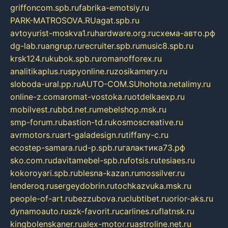
griffoncom.spb.ru
fabrika-emotsiy.ru
PARK-MATROSOVA.RU
agat.spb.ru
avtoyurist-moskva1.ru
hardware.org.ru
схема-авто.рф
dg-lab.ru
angrup.ru
recruiter.spb.ru
music8.spb.ru
krsk124.ru
kubok.spb.ru
romanofforex.ru
analitikaplus.ru
spyonline.ru
zosikamery.ru
sloboda-ural.pp.ru
AUTO-COM.SU
hohota.net
alimy.ru
online-z.com
aromat-vostoka.ru
otdelkaexp.ru
mobilvest.ru
bbd.net.ru
mebelshop.msk.ru
smp-forum.ru
bastion-td.ru
kosmoscreative.ru
avrmotors.ru
art-galadesign.ru
tiffany-c.ru
ecostep-samara.ru
d-p.spb.ru
галактика73.рф
sko.com.ru
davitamebel-spb.ru
fotsis.ru
tesiaes.ru
kokoroyari.spb.ru
blesna-kazan.ru
mossilver.ru
lenderoq.ru
sergeydobrin.ru
tochkazvuka.msk.ru
people-of-art.ru
bezzubova.ru
clubtibet.ru
orior-aks.ru
dynamoauto.ru
szk-favorit.ru
carlines.ru
flatnsk.ru
kingbolenskaner.ru
alex-motor.ru
astroline.net.ru