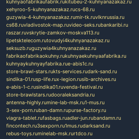
kuhnyaofabrikaufabrik.ru
kitubeu-2-kuhnyanazakaz.ru
xehyroo-5-kuhnyanazakaz.ru
cs-68.ru
guzywia-4-kuhnyanazakaz.ru
mir-tk.ru
vlknrussia.ru
cs68.ru
vladivostok-map.ru
video-seks.ru
bankaribi.ru
raszar.ru
vskrytie-zamkov-moskva113.ru
lipetsktelecom.ru
tovudyi4kuhnyanazakaz.ru
seksuzb.ru
guzywia4kuhnyanazakaz.ru
fabrikaofabrikaokuhny.ru
kuhnyaekuhnyaafabrika.ru
kuhnyaykuhnyayfabrika.ru
e-abis1c.ru
store-brawl-stars.ru
kts-services.ru
dark-sand.ru
sindika-01.ru
sp-life.ru
x-legion.ru
sib-archives.ru
e-abis-1-c.ru
sindika01.ru
venda-festival.ru
store-brawlstars.ru
dooraleksandria.ru
antenna-highly.ru
mine-lab-msk.ru
1-mus.ru
3-sex-porn.ru
ban-damn.ru
purse-factory.ru
viagra-tablet.ru
fasbags.ru
adler-jun.ru
bandamn.ru
fincontech.ru
3sexporn.ru
1mus.ru
darksand.ru
rebus-toys.ru
minelab-msk.ru
rtdco.ru