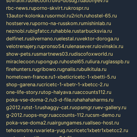
sovratili.ru
olecoon.ru
vd-dosug.ru
adonyev.ru
rbc-news.ru
porno-skvirt.ru
krospr.ru
13autor-kolonka.ru
sormol.ru
2rich.ru
hostel-65.ru
hostserve.ru
porno-na-russkom.ru
mishinlab.ru
neznobi.ru
bigfatcc.ru
habble.ru
starbucksvia.ru
delfinet.ru
silvernano.ru
elestal.ru
vektor-doroga.ru
velotrenajery.ru
pronso54.ru
lenasever.ru
lovinskix.ru
show-pets.ru
smartnews03.ru
discofoxworld.ru
miraclecoon.ru
pongup.ru
hostel65.ru
liura.ru
glasspb.ru
firehunters.ru
gribowo.ru
gnalis.ru
bulkitula.ru
hometown-france.ru
1-xbeticricetc-1-xbetti-5.ru
shop-garena.ru
cricetc-1-xbetr-1-xbetcc-2.ru
one-life-story.ru
top-halyava.ru
accounts112.ru
poka-vse-doma-2.ru
3-d-file.ru
hahahaharms.ru
g2012.ru
tst-1.ru
shaggy-cat.ru
opsmgr.ru
ev-gallery.ru
g-2012.ru
ops-mgr.ru
accounts-112.ru
csm-demo.ru
poka-vse-doma2.ru
airgungames.ru
allseo-host.ru
tehosmotre.ru
varieta-yug.ru
cricetc1xbetr1xbetcc2.ru