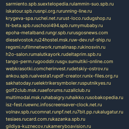
sarmiento.spb.su
extelopedia.ru
lammin-suo.spb.ru
iskatour.spb.ru
snpi.org.ru
running-line.ru
krygeva-spa.ru
chel.net.ru
rust-loco.ru
dugshop.ru
hl-beta.spb.ru
school494.spb.ru
mymubaby.ru
epoha-metalband.ru
ngr.spb.ru
rusgosnews.com
dieselvostok.ru
24hostel.msk.ru
w-dev.ru
f-ship.ru
regsmi.ru
filmnetwork.ru
malinasp.ru
kinosvin.ru
h2o-salon.ru
malutkayork.ru
deltaprim.spb.ru
tango-perm.ru
gooddir.ru
sgv.su
multiki-online.com
webkrasotki.com
cherinvest.ru
detskiy-ostrov.ru
ankou.spb.ru
alvesta1.ru
pdf-creator.ru
nix-files.org.ru
sakhatoday.ru
elektrikersymboler.ru
sputnikyes.ru
golf2club.msk.ru
aeforums.ru
zallclub.ru
multimodal.msk.ru
habaigry.ru
haikko.ru
sobakopedia.ru
isz-fest.ru
ewnc.info
screensaver-clock.net.ru
volnav.spb.ru
comnat.ru
npf.net.ru
7bit.pp.ru
kalugatur.ru
tesiaes.ru
card.com.ru
kazanka.spb.ru
gildiya-kuznecov.ru
kameryboavision.ru