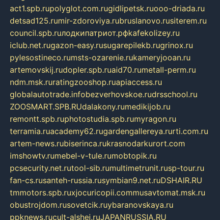
act1.spb.ru
polyglot.com.ru
gidlipetsk.ru
ooo-driada.ru
detsad125.ru
mir-zdoroviya.ru
bruslanovo.ru
siterem.ru
council.spb.ru
лодкипатриот.рф
kafekolizey.ru
iclub.net.ru
gazon-easy.ru
sugarepilekb.ru
grinox.ru
pylesostineco.ru
msts-ozarenie.ru
kameryjooan.ru
artemovskij.ru
dopler.spb.ru
aid70.ru
metall-perm.ru
ndm.msk.ru
ratingzooshop.ru
apiaccess.ru
globalautotrade.info
bezverhovskoe.ru
drsschool.ru
ZOOSMART.SPB.RU
dalakony.ru
medikijob.ru
remontt.spb.ru
photostudia.spb.ru
myragon.ru
terramia.ru
academy62.ru
gardengallereya.ru
rti.com.ru
artem-news.ru
biserinca.ru
krasnodarkurort.com
imshowtv.ru
mebel-v-tule.ru
mobtopik.ru
pcsecurity.net.ru
tool-sib.ru
multimetrunit.ru
sp-tour.ru
fan-cs.ru
santeh-russia.ru
symbian9.net.ru
DSHAIR.RU
tmmotors.spb.ru
xjocuricopii.com
musavtomat.msk.ru
obustrojdom.ru
sovetcik.ru
ybaranovskaya.ru
ppknews.ru
cult-alshei.ru
JAPANRUSSIA.RU