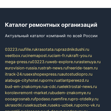
Каталог ремонтных организаций
Актуальный каталог компаний по всей России
03223.ru
ufille.ru
krasotata.ru
prazdnikdushi.ru
veetbox.ru
cinemapost.ru
ciam-fr.ru
kraft-you.ru
mega-press.ru
03223.ru
web-explore.ru
rastenuya.ru
eurovision-russia.ru
strah-news.ru
freeride-team.ru
itrack-24.ru
sexshopexpress.ru
autostudiopro.ru
alabuga-cityhotel.ru
pornv.ru
atlantpereezd.ru
bud-em-znakomye.ru
a-cdc.ru
elektrostal-news.ru
korolevremont-market.ru
budem-znakomye.ru
oooagrosnab.ru
fpodaso.ru
emfire.ru
pro-otdelky.ru
ukrasotki.ru
seksuzbek.ru
seks-uzbek.ru
porno-vk.ru