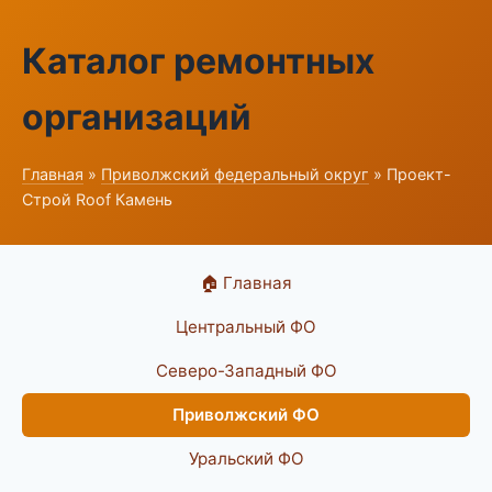
Каталог ремонтных
организаций
Главная
»
Приволжский федеральный округ
» Проект-
Строй Roof Камень
🏠 Главная
Центральный ФО
Северо-Западный ФО
Приволжский ФО
Уральский ФО