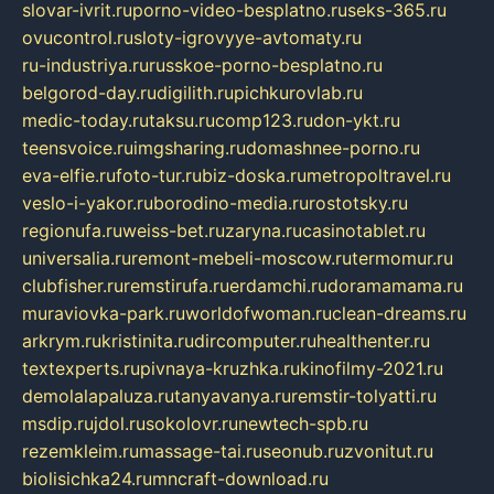
slovar-ivrit.ru
porno-video-besplatno.ru
seks-365.ru
ovucontrol.ru
sloty-igrovyye-avtomaty.ru
ru-industriya.ru
russkoe-porno-besplatno.ru
belgorod-day.ru
digilith.ru
pichkurovlab.ru
medic-today.ru
taksu.ru
comp123.ru
don-ykt.ru
teensvoice.ru
imgsharing.ru
domashnee-porno.ru
eva-elfie.ru
foto-tur.ru
biz-doska.ru
metropoltravel.ru
veslo-i-yakor.ru
borodino-media.ru
rostotsky.ru
regionufa.ru
weiss-bet.ru
zaryna.ru
casinotablet.ru
universalia.ru
remont-mebeli-moscow.ru
termomur.ru
clubfisher.ru
remstirufa.ru
erdamchi.ru
doramamama.ru
muraviovka-park.ru
worldofwoman.ru
clean-dreams.ru
arkrym.ru
kristinita.ru
dircomputer.ru
healthenter.ru
textexperts.ru
pivnaya-kruzhka.ru
kinofilmy-2021.ru
demolalapaluza.ru
tanyavanya.ru
remstir-tolyatti.ru
msdip.ru
jdol.ru
sokolovr.ru
newtech-spb.ru
rezemkleim.ru
massage-tai.ru
seonub.ru
zvonitut.ru
biolisichka24.ru
mncraft-download.ru