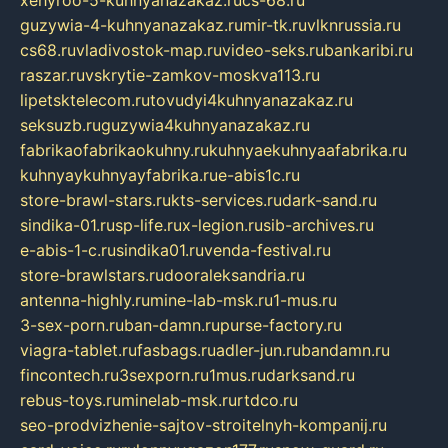
xehyroo-5-kuhnyanazakaz.ru
cs-68.ru
guzywia-4-kuhnyanazakaz.ru
mir-tk.ru
vlknrussia.ru
cs68.ru
vladivostok-map.ru
video-seks.ru
bankaribi.ru
raszar.ru
vskrytie-zamkov-moskva113.ru
lipetsktelecom.ru
tovudyi4kuhnyanazakaz.ru
seksuzb.ru
guzywia4kuhnyanazakaz.ru
fabrikaofabrikaokuhny.ru
kuhnyaekuhnyaafabrika.ru
kuhnyaykuhnyayfabrika.ru
e-abis1c.ru
store-brawl-stars.ru
kts-services.ru
dark-sand.ru
sindika-01.ru
sp-life.ru
x-legion.ru
sib-archives.ru
e-abis-1-c.ru
sindika01.ru
venda-festival.ru
store-brawlstars.ru
dooraleksandria.ru
antenna-highly.ru
mine-lab-msk.ru
1-mus.ru
3-sex-porn.ru
ban-damn.ru
purse-factory.ru
viagra-tablet.ru
fasbags.ru
adler-jun.ru
bandamn.ru
fincontech.ru
3sexporn.ru
1mus.ru
darksand.ru
rebus-toys.ru
minelab-msk.ru
rtdco.ru
seo-prodvizhenie-sajtov-stroitelnyh-kompanij.ru