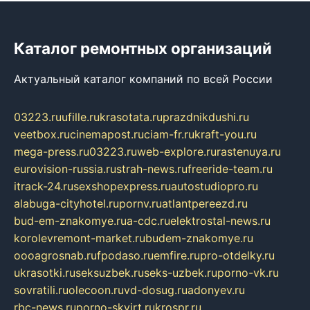
Каталог ремонтных организаций
Актуальный каталог компаний по всей России
03223.ru
ufille.ru
krasotata.ru
prazdnikdushi.ru
veetbox.ru
cinemapost.ru
ciam-fr.ru
kraft-you.ru
mega-press.ru
03223.ru
web-explore.ru
rastenuya.ru
eurovision-russia.ru
strah-news.ru
freeride-team.ru
itrack-24.ru
sexshopexpress.ru
autostudiopro.ru
alabuga-cityhotel.ru
pornv.ru
atlantpereezd.ru
bud-em-znakomye.ru
a-cdc.ru
elektrostal-news.ru
korolevremont-market.ru
budem-znakomye.ru
oooagrosnab.ru
fpodaso.ru
emfire.ru
pro-otdelky.ru
ukrasotki.ru
seksuzbek.ru
seks-uzbek.ru
porno-vk.ru
sovratili.ru
olecoon.ru
vd-dosug.ru
adonyev.ru
rbc-news.ru
porno-skvirt.ru
krospr.ru