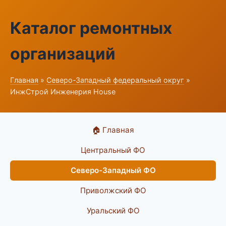
Каталог ремонтных
организаций
Главная
»
Северо-Западный федеральный округ
»
ИнжСтрой Инженерия House
🏠 Главная
Центральный ФО
Северо-Западный ФО
Приволжский ФО
Уральский ФО