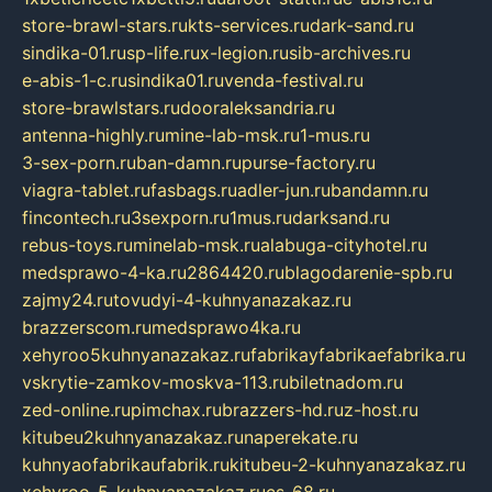
store-brawl-stars.ru
kts-services.ru
dark-sand.ru
sindika-01.ru
sp-life.ru
x-legion.ru
sib-archives.ru
e-abis-1-c.ru
sindika01.ru
venda-festival.ru
store-brawlstars.ru
dooraleksandria.ru
antenna-highly.ru
mine-lab-msk.ru
1-mus.ru
3-sex-porn.ru
ban-damn.ru
purse-factory.ru
viagra-tablet.ru
fasbags.ru
adler-jun.ru
bandamn.ru
fincontech.ru
3sexporn.ru
1mus.ru
darksand.ru
rebus-toys.ru
minelab-msk.ru
alabuga-cityhotel.ru
medsprawo-4-ka.ru
2864420.ru
blagodarenie-spb.ru
zajmy24.ru
tovudyi-4-kuhnyanazakaz.ru
brazzerscom.ru
medsprawo4ka.ru
xehyroo5kuhnyanazakaz.ru
fabrikayfabrikaefabrika.ru
vskrytie-zamkov-moskva-113.ru
biletnadom.ru
zed-online.ru
pimchax.ru
brazzers-hd.ru
z-host.ru
kitubeu2kuhnyanazakaz.ru
naperekate.ru
kuhnyaofabrikaufabrik.ru
kitubeu-2-kuhnyanazakaz.ru