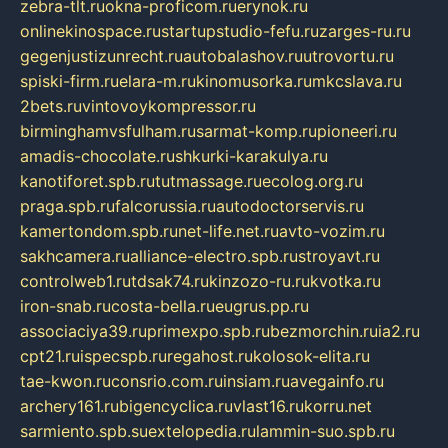
zebra-tlt.ru
okna-proficom.ru
erynok.ru
onlinekinospace.ru
startupstudio-fefu.ru
zarges-ru.ru
gegenjustizunrecht.ru
autobalashov.ru
utrovortu.ru
spiski-firm.ru
elara-m.ru
kinomusorka.ru
mkcslava.ru
2bets.ru
vintovoykompressor.ru
birminghamvsfulham.ru
sarmat-komp.ru
pioneeri.ru
amadis-chocolate.ru
shkurki-karakulya.ru
kanotiforet.spb.ru
tutmassage.ru
ecolog.org.ru
praga.spb.ru
falcorussia.ru
autodoctorservis.ru
kamertondom.spb.ru
net-life.net.ru
avto-vozim.ru
sakhcamera.ru
alliance-electro.spb.ru
stroyavt.ru
controlweb1.ru
tdsak74.ru
kinzozo-ru.ru
kvotka.ru
iron-snab.ru
costa-bella.ru
eugrus.pp.ru
associaciya39.ru
primexpo.spb.ru
bezmorchin.ru
ia2.ru
cpt21.ru
ispecspb.ru
regahost.ru
kolosok-elita.ru
tae-kwon.ru
consrio.com.ru
insiam.ru
avegainfo.ru
archery161.ru
bigencyclica.ru
vlast16.ru
korru.net
sarmiento.spb.su
extelopedia.ru
lammin-suo.spb.ru