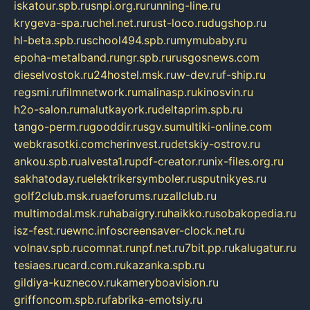
iskatour.spb.ru
snpi.org.ru
running-line.ru
krygeva-spa.ru
chel.net.ru
rust-loco.ru
dugshop.ru
hl-beta.spb.ru
school494.spb.ru
mymubaby.ru
epoha-metalband.ru
ngr.spb.ru
rusgosnews.com
dieselvostok.ru
24hostel.msk.ru
w-dev.ru
f-ship.ru
regsmi.ru
filmnetwork.ru
malinasp.ru
kinosvin.ru
h2o-salon.ru
malutkayork.ru
deltaprim.spb.ru
tango-perm.ru
gooddir.ru
sgv.su
multiki-online.com
webkrasotki.com
cherinvest.ru
detskiy-ostrov.ru
ankou.spb.ru
alvesta1.ru
pdf-creator.ru
nix-files.org.ru
sakhatoday.ru
elektrikersymboler.ru
sputnikyes.ru
golf2club.msk.ru
aeforums.ru
zallclub.ru
multimodal.msk.ru
habaigry.ru
haikko.ru
sobakopedia.ru
isz-fest.ru
ewnc.info
screensaver-clock.net.ru
volnav.spb.ru
comnat.ru
npf.net.ru
7bit.pp.ru
kalugatur.ru
tesiaes.ru
card.com.ru
kazanka.spb.ru
gildiya-kuznecov.ru
kameryboavision.ru
griffoncom.spb.ru
fabrika-emotsiy.ru