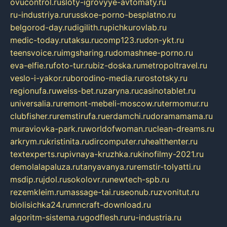
ovucontrol.ru
sloty-igrovyye-avtomaty.ru
ru-industriya.ru
russkoe-porno-besplatno.ru
belgorod-day.ru
digilith.ru
pichkurovlab.ru
medic-today.ru
taksu.ru
comp123.ru
don-ykt.ru
teensvoice.ru
imgsharing.ru
domashnee-porno.ru
eva-elfie.ru
foto-tur.ru
biz-doska.ru
metropoltravel.ru
veslo-i-yakor.ru
borodino-media.ru
rostotsky.ru
regionufa.ru
weiss-bet.ru
zaryna.ru
casinotablet.ru
universalia.ru
remont-mebeli-moscow.ru
termomur.ru
clubfisher.ru
remstirufa.ru
erdamchi.ru
doramamama.ru
muraviovka-park.ru
worldofwoman.ru
clean-dreams.ru
arkrym.ru
kristinita.ru
dircomputer.ru
healthenter.ru
textexperts.ru
pivnaya-kruzhka.ru
kinofilmy-2021.ru
demolalapaluza.ru
tanyavanya.ru
remstir-tolyatti.ru
msdip.ru
jdol.ru
sokolovr.ru
newtech-spb.ru
rezemkleim.ru
massage-tai.ru
seonub.ru
zvonitut.ru
biolisichka24.ru
mncraft-download.ru
algoritm-sistema.ru
godflesh.ru
ru-industria.ru