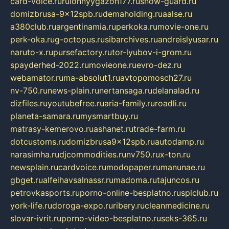
card-voice.ru
rulonnyygazon177.ru
snow-guard.ru
domizbrusa-9x12spb.ru
demaholding.ru
aalse.ru
a380club.ru
argentinamia.ru
perkoka.ru
movie-one.ru
perk-oka.ru
g-octopus.ru
sibarchives.ru
andreislyusar.ru
naruto-x.ru
pursefactory.ru
tor-lyubov-i-grom.ru
spayderhed-2022.ru
movieone.ru
evro-dez.ru
webamator.ru
ma-absolut1.ru
avtopomosch27.ru
nv-750.ru
news-plain.ru
nertansaga.ru
delanalad.ru
dizfiles.ru
youtubefree.ru
aria-family.ru
roadli.ru
planeta-samara.ru
mysmartbuy.ru
matrasy-kemerovo.ru
ashanet.ru
trade-farm.ru
dotcustoms.ru
domizbrusa9x12spb.ru
autodamp.ru
narasimha.ru
djcommodities.ru
nv750.ru
x-ton.ru
newsplain.ru
cardvoice.ru
modopaper.ru
manunae.ru
gbget.ru
alfeihavsalnassr.ru
madoma.ru
tajuncos.ru
petrovkasports.ru
porno-online-besplatno.ru
splclub.ru
york-life.ru
doroga-expo.ru
ribery.ru
cleanmedicine.ru
slovar-ivrit.ru
porno-video-besplatno.ru
seks-365.ru