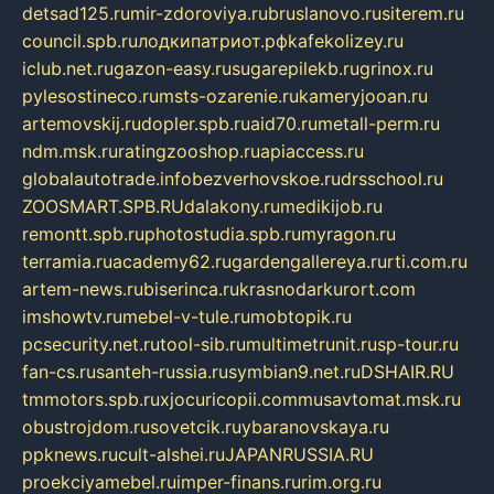
detsad125.ru
mir-zdoroviya.ru
bruslanovo.ru
siterem.ru
council.spb.ru
лодкипатриот.рф
kafekolizey.ru
iclub.net.ru
gazon-easy.ru
sugarepilekb.ru
grinox.ru
pylesostineco.ru
msts-ozarenie.ru
kameryjooan.ru
artemovskij.ru
dopler.spb.ru
aid70.ru
metall-perm.ru
ndm.msk.ru
ratingzooshop.ru
apiaccess.ru
globalautotrade.info
bezverhovskoe.ru
drsschool.ru
ZOOSMART.SPB.RU
dalakony.ru
medikijob.ru
remontt.spb.ru
photostudia.spb.ru
myragon.ru
terramia.ru
academy62.ru
gardengallereya.ru
rti.com.ru
artem-news.ru
biserinca.ru
krasnodarkurort.com
imshowtv.ru
mebel-v-tule.ru
mobtopik.ru
pcsecurity.net.ru
tool-sib.ru
multimetrunit.ru
sp-tour.ru
fan-cs.ru
santeh-russia.ru
symbian9.net.ru
DSHAIR.RU
tmmotors.spb.ru
xjocuricopii.com
musavtomat.msk.ru
obustrojdom.ru
sovetcik.ru
ybaranovskaya.ru
ppknews.ru
cult-alshei.ru
JAPANRUSSIA.RU
proekciyamebel.ru
imper-finans.ru
rim.org.ru