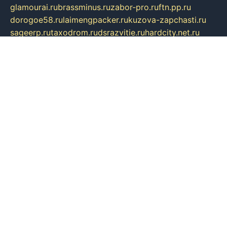
glamourai.ru
brassminus.ru
zabor-pro.ru
ftn.pp.ru
dorogoe58.ru
laimengpacker.ru
kuzova-zapchasti.ru
sageerp.ru
taxodrom.ru
dsrazvitie.ru
hardcity.net.ru
ratinghomegames.ru
topservice25.ru
gubernyan.ru
gtglasslined.ru
ii4.ru
tssport.spb.ru
andorra24.com
blackwallstreet.ru
oboimos.ru
optim-doors.com.ru
ikuch.ru
nycr.org.ru
npa21.ru
vremya-ch.spb.ru
desert000.ru
ivtorgi.ru
ifiori.ru
catalog-statei.ru
dcv.org.ru
spetsmaster174.ru
ipkameryhiseeu.ru
dum26.ru
ruspol.spb.ru
fr-opendp.ru
kam-solnyshko.ru
cheyenne-arapaho.ru
sevzapmetal.spb.ru
ted-lapidus.spb.ru
parasite-eliminator.ru
sigma-complete.ru
modernworld.ru
dama-moda.ru
eholot-group.ru
sk-nvkz.ru
DRONGOLD.RU
democratia2.ru
i-farmer.ru
mass-sport.org
jablonex.spb.ru
bookmess.ru
linkword.ru
refineua.com.ru
cs-spec.net.ru
altay-mebel.ru
DNK-THEATRE.RU
mechaniks.spb.ru
ipcamtechage.ru