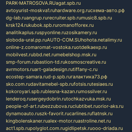
PARK-MATROSOVA.RU
agat.spb.ru
avtoyurist-moskva1.ru
hardware.org.ru
схема-авто.рф
dg-lab.ru
angrup.ru
recruiter.spb.ru
music8.spb.ru
krsk124.ru
kubok.spb.ru
romanofforex.ru
analitikaplus.ru
spyonline.ru
zosikamery.ru
sloboda-ural.pp.ru
AUTO-COM.SU
hohota.net
alimy.ru
online-z.com
aromat-vostoka.ru
otdelkaexp.ru
mobilvest.ru
bbd.net.ru
mebelshop.msk.ru
smp-forum.ru
bastion-td.ru
kosmoscreative.ru
avrmotors.ru
art-galadesign.ru
tiffany-c.ru
ecostep-samara.ru
d-p.spb.ru
галактика73.рф
sko.com.ru
davitamebel-spb.ru
fotsis.ru
tesiaes.ru
kokoroyari.spb.ru
blesna-kazan.ru
mossilver.ru
lenderoq.ru
sergeydobrin.ru
tochkazvuka.msk.ru
people-of-art.ru
bezzubova.ru
clubtibet.ru
orior-aks.ru
dynamoauto.ru
szk-favorit.ru
carlines.ru
flatnsk.ru
kingbolenskaner.ru
alex-motor.ru
astroline.net.ru
act1.spb.ru
polyglot.com.ru
gidlipetsk.ru
ooo-driada.ru