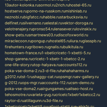
13autor-kolonka.ru
sormol.ru
2rich.ru
hostel-65.ru
hostserve.ru
porno-na-russkom.ru
mishinlab.ru
neznobi.ru
bigfatcc.ru
habble.ru
starbucksvia.ru
delfinet.ru
silvernano.ru
elestal.ru
vektor-doroga.ru
velotrenajery.ru
pronso54.ru
lenasever.ru
lovinskix.ru
show-pets.ru
smartnews03.ru
discofoxworld.ru
miraclecoon.ru
pongup.ru
hostel65.ru
liura.ru
glasspb.ru
firehunters.ru
gribowo.ru
gnalis.ru
bulkitula.ru
hometown-france.ru
1-xbeticricetc-1-xbetti-5.ru
shop-garena.ru
cricetc-1-xbetr-1-xbetcc-2.ru
one-life-story.ru
top-halyava.ru
accounts112.ru
poka-vse-doma-2.ru
3-d-file.ru
hahahaharms.ru
g2012.ru
tst-1.ru
shaggy-cat.ru
opsmgr.ru
ev-gallery.ru
g-2012.ru
ops-mgr.ru
accounts-112.ru
csm-demo.ru
poka-vse-doma2.ru
airgungames.ru
allseo-host.ru
tehosmotre.ru
varieta-yug.ru
cricetc1xbetr1xbetcc2.ru
raytor-d.ru
atillagunn.ru
3d-file.ru
1xbeticricetc1xbetti5.ru
uafoot-statti.ru
e-abis1c.ru