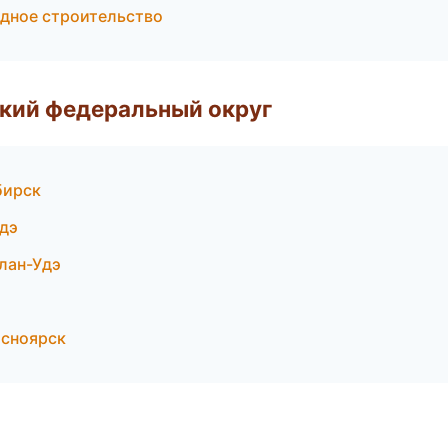
дное строительство
ский федеральный округ
бирск
дэ
лан-Удэ
асноярск