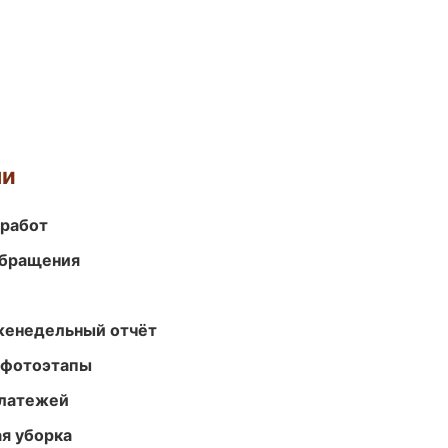
ми
 работ
обращения
женедельный отчёт
 фотоэтапы
платежей
ая уборка