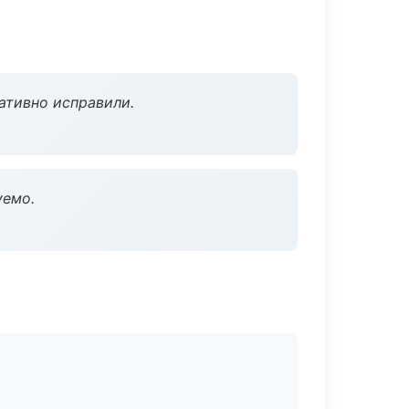
ативно исправили.
уемо.