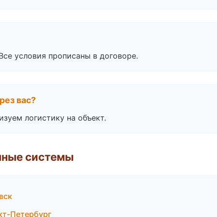
Все условия прописаны в договоре.
рез вас?
изуем логистику на объект.
чные системы
вск
кт-Петербург