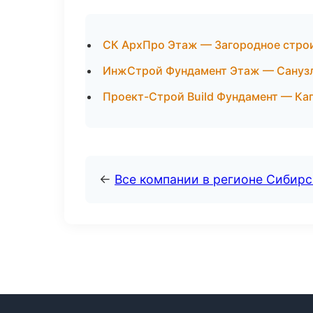
СК АрхПро Этаж — Загородное строи
ИнжСтрой Фундамент Этаж — Санузл
Проект-Строй Build Фундамент — Ка
←
Все компании в регионе Сибир