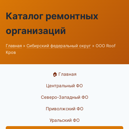
Каталог ремонтных
организаций
Главная
»
Сибирский федеральный округ
» ООО Roof
Кров
🏠 Главная
Центральный ФО
Северо-Западный ФО
Приволжский ФО
Уральский ФО