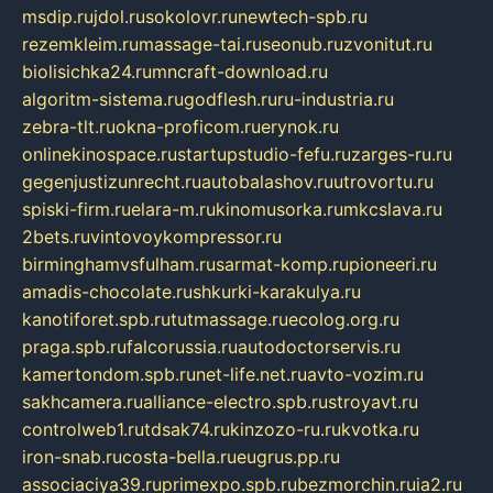
msdip.ru
jdol.ru
sokolovr.ru
newtech-spb.ru
rezemkleim.ru
massage-tai.ru
seonub.ru
zvonitut.ru
biolisichka24.ru
mncraft-download.ru
algoritm-sistema.ru
godflesh.ru
ru-industria.ru
zebra-tlt.ru
okna-proficom.ru
erynok.ru
onlinekinospace.ru
startupstudio-fefu.ru
zarges-ru.ru
gegenjustizunrecht.ru
autobalashov.ru
utrovortu.ru
spiski-firm.ru
elara-m.ru
kinomusorka.ru
mkcslava.ru
2bets.ru
vintovoykompressor.ru
birminghamvsfulham.ru
sarmat-komp.ru
pioneeri.ru
amadis-chocolate.ru
shkurki-karakulya.ru
kanotiforet.spb.ru
tutmassage.ru
ecolog.org.ru
praga.spb.ru
falcorussia.ru
autodoctorservis.ru
kamertondom.spb.ru
net-life.net.ru
avto-vozim.ru
sakhcamera.ru
alliance-electro.spb.ru
stroyavt.ru
controlweb1.ru
tdsak74.ru
kinzozo-ru.ru
kvotka.ru
iron-snab.ru
costa-bella.ru
eugrus.pp.ru
associaciya39.ru
primexpo.spb.ru
bezmorchin.ru
ia2.ru