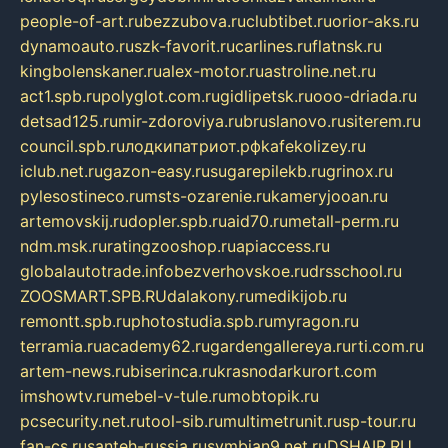
people-of-art.ru
bezzubova.ru
clubtibet.ru
orior-aks.ru
dynamoauto.ru
szk-favorit.ru
carlines.ru
flatnsk.ru
kingbolenskaner.ru
alex-motor.ru
astroline.net.ru
act1.spb.ru
polyglot.com.ru
gidlipetsk.ru
ooo-driada.ru
detsad125.ru
mir-zdoroviya.ru
bruslanovo.ru
siterem.ru
council.spb.ru
лодкипатриот.рф
kafekolizey.ru
iclub.net.ru
gazon-easy.ru
sugarepilekb.ru
grinox.ru
pylesostineco.ru
msts-ozarenie.ru
kameryjooan.ru
artemovskij.ru
dopler.spb.ru
aid70.ru
metall-perm.ru
ndm.msk.ru
ratingzooshop.ru
apiaccess.ru
globalautotrade.info
bezverhovskoe.ru
drsschool.ru
ZOOSMART.SPB.RU
dalakony.ru
medikijob.ru
remontt.spb.ru
photostudia.spb.ru
myragon.ru
terramia.ru
academy62.ru
gardengallereya.ru
rti.com.ru
artem-news.ru
biserinca.ru
krasnodarkurort.com
imshowtv.ru
mebel-v-tule.ru
mobtopik.ru
pcsecurity.net.ru
tool-sib.ru
multimetrunit.ru
sp-tour.ru
fan-cs.ru
santeh-russia.ru
symbian9.net.ru
DSHAIR.RU