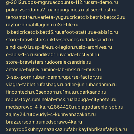
g-2012.ru
ops-mgr.ru
accounts-112.ru
csm-demo.ru
poka-vse-doma2.ru
airgungames.ru
allseo-host.ru
tehosmotre.ru
varieta-yug.ru
cricetc1xbetr1xbetcc2.ru
raytor-d.ru
atillagunn.ru
3d-file.ru
1xbeticricetc1xbetti5.ru
uafoot-statti.ru
e-abis1c.ru
store-brawl-stars.ru
kts-services.ru
dark-sand.ru
sindika-01.ru
sp-life.ru
x-legion.ru
sib-archives.ru
e-abis-1-c.ru
sindika01.ru
venda-festival.ru
store-brawlstars.ru
dooraleksandria.ru
antenna-highly.ru
mine-lab-msk.ru
1-mus.ru
3-sex-porn.ru
ban-damn.ru
purse-factory.ru
viagra-tablet.ru
fasbags.ru
adler-jun.ru
bandamn.ru
fincontech.ru
3sexporn.ru
1mus.ru
darksand.ru
rebus-toys.ru
minelab-msk.ru
alabuga-cityhotel.ru
medsprawo-4-ka.ru
2864420.ru
blagodarenie-spb.ru
zajmy24.ru
tovudyi-4-kuhnyanazakaz.ru
brazzerscom.ru
medsprawo4ka.ru
xehyroo5kuhnyanazakaz.ru
fabrikayfabrikaefabrika.ru