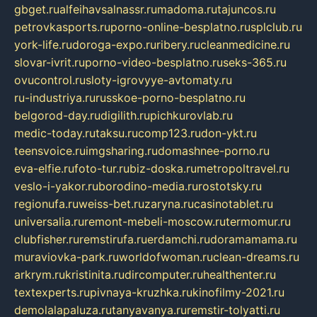
gbget.ru
alfeihavsalnassr.ru
madoma.ru
tajuncos.ru
petrovkasports.ru
porno-online-besplatno.ru
splclub.ru
york-life.ru
doroga-expo.ru
ribery.ru
cleanmedicine.ru
slovar-ivrit.ru
porno-video-besplatno.ru
seks-365.ru
ovucontrol.ru
sloty-igrovyye-avtomaty.ru
ru-industriya.ru
russkoe-porno-besplatno.ru
belgorod-day.ru
digilith.ru
pichkurovlab.ru
medic-today.ru
taksu.ru
comp123.ru
don-ykt.ru
teensvoice.ru
imgsharing.ru
domashnee-porno.ru
eva-elfie.ru
foto-tur.ru
biz-doska.ru
metropoltravel.ru
veslo-i-yakor.ru
borodino-media.ru
rostotsky.ru
regionufa.ru
weiss-bet.ru
zaryna.ru
casinotablet.ru
universalia.ru
remont-mebeli-moscow.ru
termomur.ru
clubfisher.ru
remstirufa.ru
erdamchi.ru
doramamama.ru
muraviovka-park.ru
worldofwoman.ru
clean-dreams.ru
arkrym.ru
kristinita.ru
dircomputer.ru
healthenter.ru
textexperts.ru
pivnaya-kruzhka.ru
kinofilmy-2021.ru
demolalapaluza.ru
tanyavanya.ru
remstir-tolyatti.ru