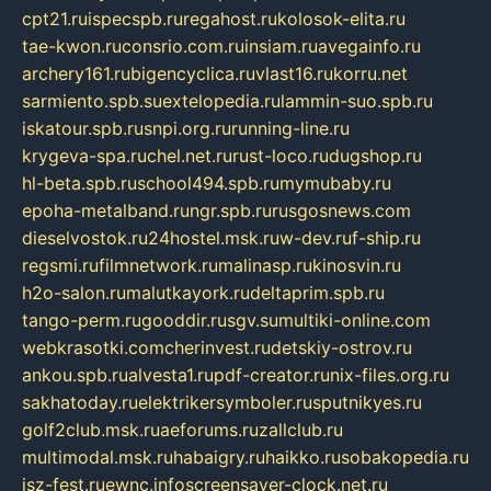
cpt21.ru
ispecspb.ru
regahost.ru
kolosok-elita.ru
tae-kwon.ru
consrio.com.ru
insiam.ru
avegainfo.ru
archery161.ru
bigencyclica.ru
vlast16.ru
korru.net
sarmiento.spb.su
extelopedia.ru
lammin-suo.spb.ru
iskatour.spb.ru
snpi.org.ru
running-line.ru
krygeva-spa.ru
chel.net.ru
rust-loco.ru
dugshop.ru
hl-beta.spb.ru
school494.spb.ru
mymubaby.ru
epoha-metalband.ru
ngr.spb.ru
rusgosnews.com
dieselvostok.ru
24hostel.msk.ru
w-dev.ru
f-ship.ru
regsmi.ru
filmnetwork.ru
malinasp.ru
kinosvin.ru
h2o-salon.ru
malutkayork.ru
deltaprim.spb.ru
tango-perm.ru
gooddir.ru
sgv.su
multiki-online.com
webkrasotki.com
cherinvest.ru
detskiy-ostrov.ru
ankou.spb.ru
alvesta1.ru
pdf-creator.ru
nix-files.org.ru
sakhatoday.ru
elektrikersymboler.ru
sputnikyes.ru
golf2club.msk.ru
aeforums.ru
zallclub.ru
multimodal.msk.ru
habaigry.ru
haikko.ru
sobakopedia.ru
isz-fest.ru
ewnc.info
screensaver-clock.net.ru