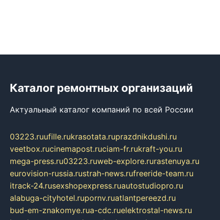
Каталог ремонтных организаций
Актуальный каталог компаний по всей России
03223.ru
ufille.ru
krasotata.ru
prazdnikdushi.ru
veetbox.ru
cinemapost.ru
ciam-fr.ru
kraft-you.ru
mega-press.ru
03223.ru
web-explore.ru
rastenuya.ru
eurovision-russia.ru
strah-news.ru
freeride-team.ru
itrack-24.ru
sexshopexpress.ru
autostudiopro.ru
alabuga-cityhotel.ru
pornv.ru
atlantpereezd.ru
bud-em-znakomye.ru
a-cdc.ru
elektrostal-news.ru