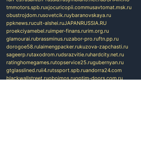
tmmotors.spb.ru
xjocuricopii.com
musavtomat.msk.ru
obustrojdom.ru
sovetcik.ru
ybaranovskaya.ru
ppknews.ru
cult-alshei.ru
JAPANRUSSIA.RU
proekciyamebel.ru
imper-finans.ru
rim.org.ru
glamourai.ru
brassminus.ru
zabor-pro.ru
ftn.pp.ru
dorogoe58.ru
laimengpacker.ru
kuzova-zapchasti.ru
sageerp.ru
taxodrom.ru
dsrazvitie.ru
hardcity.net.ru
ratinghomegames.ru
topservice25.ru
gubernyan.ru
gtglasslined.ru
ii4.ru
tssport.spb.ru
andorra24.com
blackwallstreet.ru
oboimos.ru
optim-doors.com.ru
ikuch.ru
nycr.org.ru
npa21.ru
vremya-ch.spb.ru
desert000.ru
ivtorgi.ru
ifiori.ru
catalog-statei.ru
dcv.org.ru
spetsmaster174.ru
ipkameryhiseeu.ru
dum26.ru
ruspol.spb.ru
fr-opendp.ru
kam-solnyshko.ru
cheyenne-arapaho.ru
sevzapmetal.spb.ru
ted-lapidus.spb.ru
parasite-eliminator.ru
sigma-complete.ru
modernworld.ru
dama-moda.ru