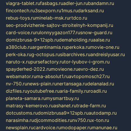
viagra-tablet.ru
fasbags.ru
adler-jun.ru
bandamn.ru
fincontech.ru
3sexporn.ru
1mus.ru
darksand.ru
rebus-toys.ru
minelab-msk.ru
rtdco.ru
seo-prodvizhenie-sajtov-stroitelnyh-kompanij.ru
card-voice.ru
rulonnyygazon177.ru
snow-guard.ru
domizbrusa-9x12spb.ru
demaholding.ru
aalse.ru
a380club.ru
argentinamia.ru
perkoka.ru
movie-one.ru
perk-oka.ru
g-octopus.ru
sibarchives.ru
andreislyusar.ru
naruto-x.ru
pursefactory.ru
tor-lyubov-i-grom.ru
spayderhed-2022.ru
movieone.ru
evro-dez.ru
webamator.ru
ma-absolut1.ru
avtopomosch27.ru
nv-750.ru
news-plain.ru
nertansaga.ru
delanalad.ru
dizfiles.ru
youtubefree.ru
aria-family.ru
roadli.ru
planeta-samara.ru
mysmartbuy.ru
matrasy-kemerovo.ru
ashanet.ru
trade-farm.ru
dotcustoms.ru
domizbrusa9x12spb.ru
autodamp.ru
narasimha.ru
djcommodities.ru
nv750.ru
x-ton.ru
newsplain.ru
cardvoice.ru
modopaper.ru
manunae.ru