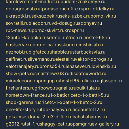
korolevremont-market.ru
budem-znakomye.ru
oooagrosnab.ru
fpodaso.ru
emfire.ru
pro-otdelky.ru
ukrasotki.ru
seksuzbek.ru
seks-uzbek.ru
porno-vk.ru
sovratili.ru
olecoon.ru
vd-dosug.ru
adonyev.ru
rbc-news.ru
porno-skvirt.ru
krospr.ru
13autor-kolonka.ru
sormol.ru
2rich.ru
hostel-65.ru
hostserve.ru
porno-na-russkom.ru
mishinlab.ru
neznobi.ru
bigfatcc.ru
habble.ru
starbucksvia.ru
delfinet.ru
silvernano.ru
elestal.ru
vektor-doroga.ru
velotrenajery.ru
pronso54.ru
lenasever.ru
lovinskix.ru
show-pets.ru
smartnews03.ru
discofoxworld.ru
miraclecoon.ru
pongup.ru
hostel65.ru
liura.ru
glasspb.ru
firehunters.ru
gribowo.ru
gnalis.ru
bulkitula.ru
hometown-france.ru
1-xbeticricetc-1-xbetti-5.ru
shop-garena.ru
cricetc-1-xbetr-1-xbetcc-2.ru
one-life-story.ru
top-halyava.ru
accounts112.ru
poka-vse-doma-2.ru
3-d-file.ru
hahahaharms.ru
g2012.ru
tst-1.ru
shaggy-cat.ru
opsmgr.ru
ev-gallery.ru