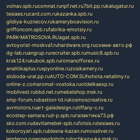
volnav.spb.ru
comnat.ru
npf.net.ru
7bit.pp.ru
kalugatur.ru
tesiaes.ru
card.com.ru
kazanka.spb.ru
gildiya-kuznecov.ru
kameryboavision.ru
griffoncom.spb.ru
fabrika-emotsiy.ru
PARK-MATROSOVA.RU
agat.spb.ru
avtoyurist-moskva1.ru
hardware.org.ru
схема-авто.рф
dg-lab.ru
angrup.ru
recruiter.spb.ru
music8.spb.ru
krsk124.ru
kubok.spb.ru
romanofforex.ru
analitikaplus.ru
spyonline.ru
zosikamery.ru
sloboda-ural.pp.ru
AUTO-COM.SU
hohota.net
alimy.ru
online-z.com
aromat-vostoka.ru
otdelkaexp.ru
mobilvest.ru
bbd.net.ru
mebelshop.msk.ru
smp-forum.ru
bastion-td.ru
kosmoscreative.ru
avrmotors.ru
art-galadesign.ru
tiffany-c.ru
ecostep-samara.ru
d-p.spb.ru
галактика73.рф
sko.com.ru
davitamebel-spb.ru
fotsis.ru
tesiaes.ru
kokoroyari.spb.ru
blesna-kazan.ru
mossilver.ru
lenderoq.ru
sergeydobrin.ru
tochkazvuka.msk.ru