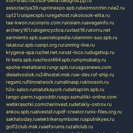
iron-snab.ru
costa-bella.ru
eugrus.pp.ru
associaciya39.ru
primexpo.spb.ru
bezmorchin.ru
ia2.ru
cpt21.ru
ispecspb.ru
regahost.ru
kolosok-elita.ru
tae-kwon.ru
consrio.com.ru
insiam.ru
avegainfo.ru
archery161.ru
bigencyclica.ru
vlast16.ru
korru.net
sarmiento.spb.su
extelopedia.ru
lammin-suo.spb.ru
iskatour.spb.ru
snpi.org.ru
running-line.ru
krygeva-spa.ru
chel.net.ru
rust-loco.ru
dugshop.ru
hl-beta.spb.ru
school494.spb.ru
mymubaby.ru
epoha-metalband.ru
ngr.spb.ru
rusgosnews.com
dieselvostok.ru
24hostel.msk.ru
w-dev.ru
f-ship.ru
regsmi.ru
filmnetwork.ru
malinasp.ru
kinosvin.ru
h2o-salon.ru
malutkayork.ru
deltaprim.spb.ru
tango-perm.ru
gooddir.ru
sgv.su
multiki-online.com
webkrasotki.com
cherinvest.ru
detskiy-ostrov.ru
ankou.spb.ru
alvesta1.ru
pdf-creator.ru
nix-files.org.ru
sakhatoday.ru
elektrikersymboler.ru
sputnikyes.ru
golf2club.msk.ru
aeforums.ru
zallclub.ru