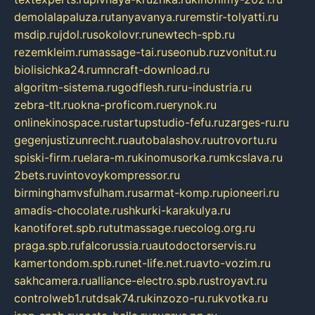
demolalapaluza.ru
tanyavanya.ru
remstir-tolyatti.ru
msdip.ru
jdol.ru
sokolovr.ru
newtech-spb.ru
rezemkleim.ru
massage-tai.ru
seonub.ru
zvonitut.ru
biolisichka24.ru
mncraft-download.ru
algoritm-sistema.ru
godflesh.ru
ru-industria.ru
zebra-tlt.ru
okna-proficom.ru
erynok.ru
onlinekinospace.ru
startupstudio-fefu.ru
zarges-ru.ru
gegenjustizunrecht.ru
autobalashov.ru
utrovortu.ru
spiski-firm.ru
elara-m.ru
kinomusorka.ru
mkcslava.ru
2bets.ru
vintovoykompressor.ru
birminghamvsfulham.ru
sarmat-komp.ru
pioneeri.ru
amadis-chocolate.ru
shkurki-karakulya.ru
kanotiforet.spb.ru
tutmassage.ru
ecolog.org.ru
praga.spb.ru
falcorussia.ru
autodoctorservis.ru
kamertondom.spb.ru
net-life.net.ru
avto-vozim.ru
sakhcamera.ru
alliance-electro.spb.ru
stroyavt.ru
controlweb1.ru
tdsak74.ru
kinzozo-ru.ru
kvotka.ru