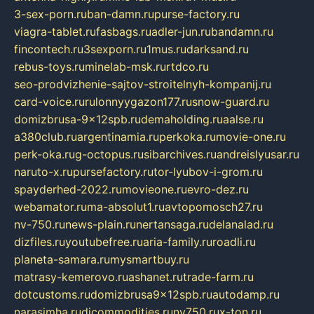
3-sex-porn.ru
ban-damn.ru
purse-factory.ru
viagra-tablet.ru
fasbags.ru
adler-jun.ru
bandamn.ru
fincontech.ru
3sexporn.ru
1mus.ru
darksand.ru
rebus-toys.ru
minelab-msk.ru
rtdco.ru
seo-prodvizhenie-sajtov-stroitelnyh-kompanij.ru
card-voice.ru
rulonnyygazon177.ru
snow-guard.ru
domizbrusa-9x12spb.ru
demaholding.ru
aalse.ru
a380club.ru
argentinamia.ru
perkoka.ru
movie-one.ru
perk-oka.ru
g-octopus.ru
sibarchives.ru
andreislyusar.ru
naruto-x.ru
pursefactory.ru
tor-lyubov-i-grom.ru
spayderhed-2022.ru
movieone.ru
evro-dez.ru
webamator.ru
ma-absolut1.ru
avtopomosch27.ru
nv-750.ru
news-plain.ru
nertansaga.ru
delanalad.ru
dizfiles.ru
youtubefree.ru
aria-family.ru
roadli.ru
planeta-samara.ru
mysmartbuy.ru
matrasy-kemerovo.ru
ashanet.ru
trade-farm.ru
dotcustoms.ru
domizbrusa9x12spb.ru
autodamp.ru
narasimha.ru
djcommodities.ru
nv750.ru
x-ton.ru