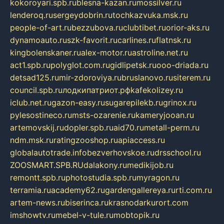
kokoroyari.spb.ru
blesna-kazan.ru
mossilver.ru
lenderoq.ru
sergeydobrin.ru
tochkazvuka.msk.ru
people-of-art.ru
bezzubova.ru
clubtibet.ru
orior-aks.ru
dynamoauto.ru
szk-favorit.ru
carlines.ru
flatnsk.ru
kingbolenskaner.ru
alex-motor.ru
astroline.net.ru
act1.spb.ru
polyglot.com.ru
gidlipetsk.ru
ooo-driada.ru
detsad125.ru
mir-zdoroviya.ru
bruslanovo.ru
siterem.ru
council.spb.ru
лодкипатриот.рф
kafekolizey.ru
iclub.net.ru
gazon-easy.ru
sugarepilekb.ru
grinox.ru
pylesostineco.ru
msts-ozarenie.ru
kameryjooan.ru
artemovskij.ru
dopler.spb.ru
aid70.ru
metall-perm.ru
ndm.msk.ru
ratingzooshop.ru
apiaccess.ru
globalautotrade.info
bezverhovskoe.ru
drsschool.ru
ZOOSMART.SPB.RU
dalakony.ru
medikijob.ru
remontt.spb.ru
photostudia.spb.ru
myragon.ru
terramia.ru
academy62.ru
gardengallereya.ru
rti.com.ru
artem-news.ru
biserinca.ru
krasnodarkurort.com
imshowtv.ru
mebel-v-tule.ru
mobtopik.ru