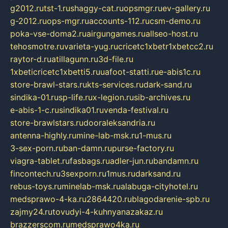
g2012.ru
tst-1.ru
shaggy-cat.ru
opsmgr.ru
ev-gallery.ru
g-2012.ru
ops-mgr.ru
accounts-112.ru
csm-demo.ru
poka-vse-doma2.ru
airgungames.ru
allseo-host.ru
tehosmotre.ru
varieta-yug.ru
cricetc1xbetr1xbetcc2.ru
raytor-d.ru
atillagunn.ru
3d-file.ru
1xbeticricetc1xbetti5.ru
uafoot-statti.ru
e-abis1c.ru
store-brawl-stars.ru
kts-services.ru
dark-sand.ru
sindika-01.ru
sp-life.ru
x-legion.ru
sib-archives.ru
e-abis-1-c.ru
sindika01.ru
venda-festival.ru
store-brawlstars.ru
dooraleksandria.ru
antenna-highly.ru
mine-lab-msk.ru
1-mus.ru
3-sex-porn.ru
ban-damn.ru
purse-factory.ru
viagra-tablet.ru
fasbags.ru
adler-jun.ru
bandamn.ru
fincontech.ru
3sexporn.ru
1mus.ru
darksand.ru
rebus-toys.ru
minelab-msk.ru
alabuga-cityhotel.ru
medsprawo-4-ka.ru
2864420.ru
blagodarenie-spb.ru
zajmy24.ru
tovudyi-4-kuhnyanazakaz.ru
brazzerscom.ru
medsprawo4ka.ru