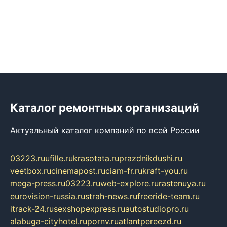
Каталог ремонтных организаций
Актуальный каталог компаний по всей России
03223.ru
ufille.ru
krasotata.ru
prazdnikdushi.ru
veetbox.ru
cinemapost.ru
ciam-fr.ru
kraft-you.ru
mega-press.ru
03223.ru
web-explore.ru
rastenuya.ru
eurovision-russia.ru
strah-news.ru
freeride-team.ru
itrack-24.ru
sexshopexpress.ru
autostudiopro.ru
alabuga-cityhotel.ru
pornv.ru
atlantpereezd.ru