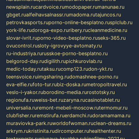
newsplain.ru
cardvoice.ru
modopaper.ru
manunae.ru
gbget.ru
alfeihavsalnassr.ru
madoma.ru
tajuncos.ru
petrovkasports.ru
porno-online-besplatno.ru
splclub.ru
york-life.ru
doroga-expo.ru
ribery.ru
cleanmedicine.ru
slovar-ivrit.ru
porno-video-besplatno.ru
seks-365.ru
ovucontrol.ru
sloty-igrovyye-avtomaty.ru
ru-industriya.ru
russkoe-porno-besplatno.ru
belgorod-day.ru
digilith.ru
pichkurovlab.ru
medic-today.ru
taksu.ru
comp123.ru
don-ykt.ru
teensvoice.ru
imgsharing.ru
domashnee-porno.ru
eva-elfie.ru
foto-tur.ru
biz-doska.ru
metropoltravel.ru
veslo-i-yakor.ru
borodino-media.ru
rostotsky.ru
regionufa.ru
weiss-bet.ru
zaryna.ru
casinotablet.ru
universalia.ru
remont-mebeli-moscow.ru
termomur.ru
clubfisher.ru
remstirufa.ru
erdamchi.ru
doramamama.ru
muraviovka-park.ru
worldofwoman.ru
clean-dreams.ru
arkrym.ru
kristinita.ru
dircomputer.ru
healthenter.ru
textexperts.ru
pivnaya-kruzhka.ru
kinofilmy-2021.ru