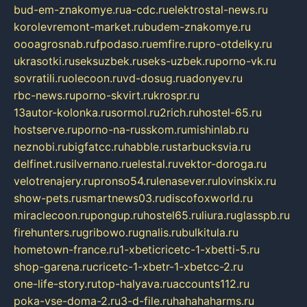
bud-em-znakomye.ru
a-cdc.ru
elektrostal-news.ru
korolevremont-market.ru
budem-znakomye.ru
oooagrosnab.ru
fpodaso.ru
emfire.ru
pro-otdelky.ru
ukrasotki.ru
seksuzbek.ru
seks-uzbek.ru
porno-vk.ru
sovratili.ru
olecoon.ru
vd-dosug.ru
adonyev.ru
rbc-news.ru
porno-skvirt.ru
krospr.ru
13autor-kolonka.ru
sormol.ru
2rich.ru
hostel-65.ru
hostserve.ru
porno-na-russkom.ru
mishinlab.ru
neznobi.ru
bigfatcc.ru
habble.ru
starbucksvia.ru
delfinet.ru
silvernano.ru
elestal.ru
vektor-doroga.ru
velotrenajery.ru
pronso54.ru
lenasever.ru
lovinskix.ru
show-pets.ru
smartnews03.ru
discofoxworld.ru
miraclecoon.ru
pongup.ru
hostel65.ru
liura.ru
glasspb.ru
firehunters.ru
gribowo.ru
gnalis.ru
bulkitula.ru
hometown-france.ru
1-xbeticricetc-1-xbetti-5.ru
shop-garena.ru
cricetc-1-xbetr-1-xbetcc-2.ru
one-life-story.ru
top-halyava.ru
accounts112.ru
poka-vse-doma-2.ru
3-d-file.ru
hahahaharms.ru