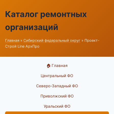
Каталог ремонтных
организаций
Главная
»
Сибирский федеральный округ
» Проект-
Строй Line АрхПро
🏠 Главная
Центральный ФО
Северо-Западный ФО
Приволжский ФО
Уральский ФО