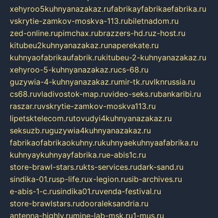
xehyroo5kuhnyanazakaz.ru
fabrikayfabrikaefabrika.ru
vskrytie-zamkov-moskva-113.ru
biletnadom.ru
zed-online.ru
pimchax.ru
brazzers-hd.ru
z-host.ru
kitubeu2kuhnyanazakaz.ru
naperekate.ru
kuhnyaofabrikaufabrik.ru
kitubeu-2-kuhnyanazakaz.ru
xehyroo-5-kuhnyanazakaz.ru
cs-68.ru
guzywia-4-kuhnyanazakaz.ru
mir-tk.ru
vlknrussia.ru
cs68.ru
vladivostok-map.ru
video-seks.ru
bankaribi.ru
raszar.ru
vskrytie-zamkov-moskva113.ru
lipetsktelecom.ru
tovudyi4kuhnyanazakaz.ru
seksuzb.ru
guzywia4kuhnyanazakaz.ru
fabrikaofabrikaokuhny.ru
kuhnyaekuhnyaafabrika.ru
kuhnyaykuhnyayfabrika.ru
e-abis1c.ru
store-brawl-stars.ru
kts-services.ru
dark-sand.ru
sindika-01.ru
sp-life.ru
x-legion.ru
sib-archives.ru
e-abis-1-c.ru
sindika01.ru
venda-festival.ru
store-brawlstars.ru
dooraleksandria.ru
antenna-highly.ru
mine-lab-msk.ru
1-mus.ru