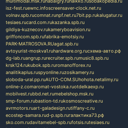
multimodal.msk.ru
habaigry.ru
haikko.ru
sobakopedia.ru
isz-fest.ru
ewnc.info
screensaver-clock.net.ru
volnav.spb.ru
comnat.ru
npf.net.ru
7bit.pp.ru
kalugatur.ru
tesiaes.ru
card.com.ru
kazanka.spb.ru
gildiya-kuznecov.ru
kameryboavision.ru
griffoncom.spb.ru
fabrika-emotsiy.ru
PARK-MATROSOVA.RU
agat.spb.ru
avtoyurist-moskva1.ru
hardware.org.ru
схема-авто.рф
dg-lab.ru
angrup.ru
recruiter.spb.ru
music8.spb.ru
krsk124.ru
kubok.spb.ru
romanofforex.ru
analitikaplus.ru
spyonline.ru
zosikamery.ru
sloboda-ural.pp.ru
AUTO-COM.SU
hohota.net
alimy.ru
online-z.com
aromat-vostoka.ru
otdelkaexp.ru
mobilvest.ru
bbd.net.ru
mebelshop.msk.ru
smp-forum.ru
bastion-td.ru
kosmoscreative.ru
avrmotors.ru
art-galadesign.ru
tiffany-c.ru
ecostep-samara.ru
d-p.spb.ru
галактика73.рф
sko.com.ru
davitamebel-spb.ru
fotsis.ru
tesiaes.ru