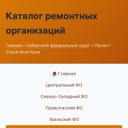
Каталог ремонтных
организаций
Главная
»
Сибирский федеральный округ
» Проект-
Строй Roof Кров
🏠 Главная
Центральный ФО
Северо-Западный ФО
Приволжский ФО
Уральский ФО