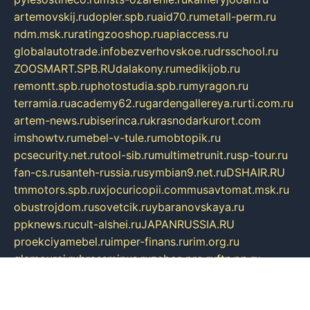
artemovskij.ru
dopler.spb.ru
aid70.ru
metall-perm.ru
ndm.msk.ru
ratingzooshop.ru
apiaccess.ru
globalautotrade.info
bezverhovskoe.ru
drsschool.ru
ZOOSMART.SPB.RU
dalakony.ru
medikijob.ru
remontt.spb.ru
photostudia.spb.ru
myragon.ru
terramia.ru
academy62.ru
gardengallereya.ru
rti.com.ru
artem-news.ru
biserinca.ru
krasnodarkurort.com
imshowtv.ru
mebel-v-tule.ru
mobtopik.ru
pcsecurity.net.ru
tool-sib.ru
multimetrunit.ru
sp-tour.ru
fan-cs.ru
santeh-russia.ru
symbian9.net.ru
DSHAIR.RU
tmmotors.spb.ru
xjocuricopii.com
musavtomat.msk.ru
obustrojdom.ru
sovetcik.ru
ybaranovskaya.ru
ppknews.ru
cult-alshei.ru
JAPANRUSSIA.RU
proekciyamebel.ru
imper-finans.ru
rim.org.ru
glamourai.ru
brassminus.ru
zabor-pro.ru
ftn.pp.ru
dorogoe58.ru
laimengpacker.ru
kuzova-zapchasti.ru
sageerp.ru
taxodrom.ru
dsrazvitie.ru
hardcity.net.ru