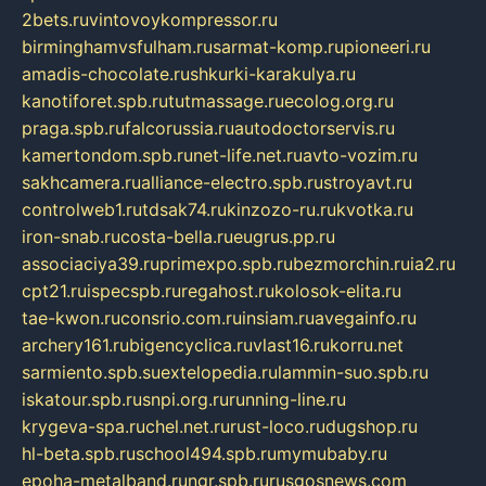
2bets.ru
vintovoykompressor.ru
birminghamvsfulham.ru
sarmat-komp.ru
pioneeri.ru
amadis-chocolate.ru
shkurki-karakulya.ru
kanotiforet.spb.ru
tutmassage.ru
ecolog.org.ru
praga.spb.ru
falcorussia.ru
autodoctorservis.ru
kamertondom.spb.ru
net-life.net.ru
avto-vozim.ru
sakhcamera.ru
alliance-electro.spb.ru
stroyavt.ru
controlweb1.ru
tdsak74.ru
kinzozo-ru.ru
kvotka.ru
iron-snab.ru
costa-bella.ru
eugrus.pp.ru
associaciya39.ru
primexpo.spb.ru
bezmorchin.ru
ia2.ru
cpt21.ru
ispecspb.ru
regahost.ru
kolosok-elita.ru
tae-kwon.ru
consrio.com.ru
insiam.ru
avegainfo.ru
archery161.ru
bigencyclica.ru
vlast16.ru
korru.net
sarmiento.spb.su
extelopedia.ru
lammin-suo.spb.ru
iskatour.spb.ru
snpi.org.ru
running-line.ru
krygeva-spa.ru
chel.net.ru
rust-loco.ru
dugshop.ru
hl-beta.spb.ru
school494.spb.ru
mymubaby.ru
epoha-metalband.ru
ngr.spb.ru
rusgosnews.com