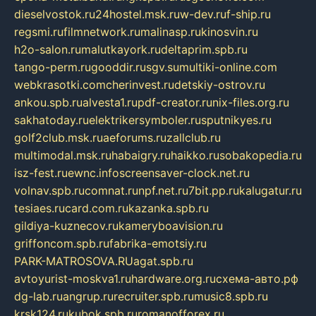
dieselvostok.ru
24hostel.msk.ru
w-dev.ru
f-ship.ru
regsmi.ru
filmnetwork.ru
malinasp.ru
kinosvin.ru
h2o-salon.ru
malutkayork.ru
deltaprim.spb.ru
tango-perm.ru
gooddir.ru
sgv.su
multiki-online.com
webkrasotki.com
cherinvest.ru
detskiy-ostrov.ru
ankou.spb.ru
alvesta1.ru
pdf-creator.ru
nix-files.org.ru
sakhatoday.ru
elektrikersymboler.ru
sputnikyes.ru
golf2club.msk.ru
aeforums.ru
zallclub.ru
multimodal.msk.ru
habaigry.ru
haikko.ru
sobakopedia.ru
isz-fest.ru
ewnc.info
screensaver-clock.net.ru
volnav.spb.ru
comnat.ru
npf.net.ru
7bit.pp.ru
kalugatur.ru
tesiaes.ru
card.com.ru
kazanka.spb.ru
gildiya-kuznecov.ru
kameryboavision.ru
griffoncom.spb.ru
fabrika-emotsiy.ru
PARK-MATROSOVA.RU
agat.spb.ru
avtoyurist-moskva1.ru
hardware.org.ru
схема-авто.рф
dg-lab.ru
angrup.ru
recruiter.spb.ru
music8.spb.ru
krsk124.ru
kubok.spb.ru
romanofforex.ru