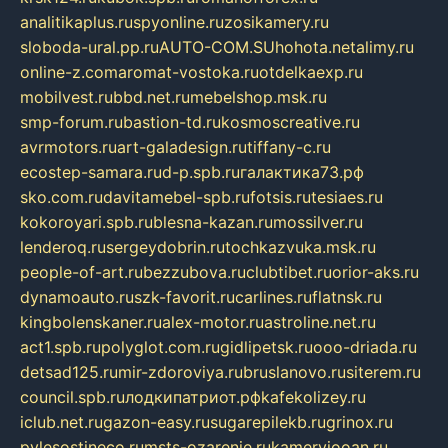
analitikaplus.ru
spyonline.ru
zosikamery.ru
sloboda-ural.pp.ru
AUTO-COM.SU
hohota.net
alimy.ru
online-z.com
aromat-vostoka.ru
otdelkaexp.ru
mobilvest.ru
bbd.net.ru
mebelshop.msk.ru
smp-forum.ru
bastion-td.ru
kosmoscreative.ru
avrmotors.ru
art-galadesign.ru
tiffany-c.ru
ecostep-samara.ru
d-p.spb.ru
галактика73.рф
sko.com.ru
davitamebel-spb.ru
fotsis.ru
tesiaes.ru
kokoroyari.spb.ru
blesna-kazan.ru
mossilver.ru
lenderoq.ru
sergeydobrin.ru
tochkazvuka.msk.ru
people-of-art.ru
bezzubova.ru
clubtibet.ru
orior-aks.ru
dynamoauto.ru
szk-favorit.ru
carlines.ru
flatnsk.ru
kingbolenskaner.ru
alex-motor.ru
astroline.net.ru
act1.spb.ru
polyglot.com.ru
gidlipetsk.ru
ooo-driada.ru
detsad125.ru
mir-zdoroviya.ru
bruslanovo.ru
siterem.ru
council.spb.ru
лодкипатриот.рф
kafekolizey.ru
iclub.net.ru
gazon-easy.ru
sugarepilekb.ru
grinox.ru
pylesostineco.ru
msts-ozarenie.ru
kameryjooan.ru