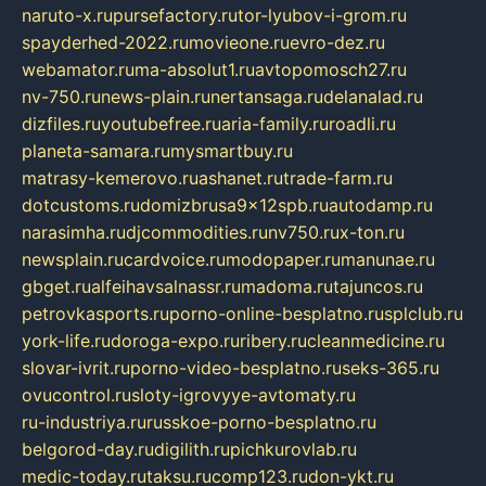
naruto-x.ru
pursefactory.ru
tor-lyubov-i-grom.ru
spayderhed-2022.ru
movieone.ru
evro-dez.ru
webamator.ru
ma-absolut1.ru
avtopomosch27.ru
nv-750.ru
news-plain.ru
nertansaga.ru
delanalad.ru
dizfiles.ru
youtubefree.ru
aria-family.ru
roadli.ru
planeta-samara.ru
mysmartbuy.ru
matrasy-kemerovo.ru
ashanet.ru
trade-farm.ru
dotcustoms.ru
domizbrusa9x12spb.ru
autodamp.ru
narasimha.ru
djcommodities.ru
nv750.ru
x-ton.ru
newsplain.ru
cardvoice.ru
modopaper.ru
manunae.ru
gbget.ru
alfeihavsalnassr.ru
madoma.ru
tajuncos.ru
petrovkasports.ru
porno-online-besplatno.ru
splclub.ru
york-life.ru
doroga-expo.ru
ribery.ru
cleanmedicine.ru
slovar-ivrit.ru
porno-video-besplatno.ru
seks-365.ru
ovucontrol.ru
sloty-igrovyye-avtomaty.ru
ru-industriya.ru
russkoe-porno-besplatno.ru
belgorod-day.ru
digilith.ru
pichkurovlab.ru
medic-today.ru
taksu.ru
comp123.ru
don-ykt.ru