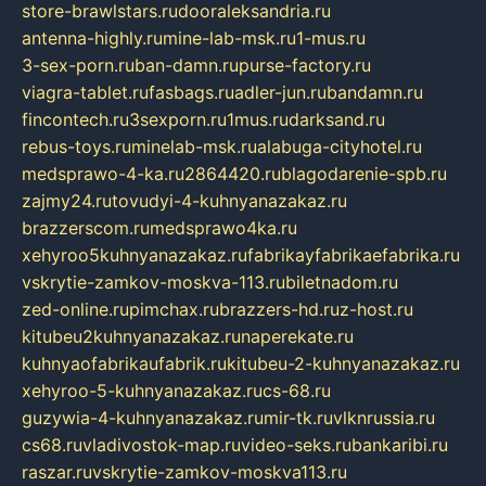
store-brawlstars.ru
dooraleksandria.ru
antenna-highly.ru
mine-lab-msk.ru
1-mus.ru
3-sex-porn.ru
ban-damn.ru
purse-factory.ru
viagra-tablet.ru
fasbags.ru
adler-jun.ru
bandamn.ru
fincontech.ru
3sexporn.ru
1mus.ru
darksand.ru
rebus-toys.ru
minelab-msk.ru
alabuga-cityhotel.ru
medsprawo-4-ka.ru
2864420.ru
blagodarenie-spb.ru
zajmy24.ru
tovudyi-4-kuhnyanazakaz.ru
brazzerscom.ru
medsprawo4ka.ru
xehyroo5kuhnyanazakaz.ru
fabrikayfabrikaefabrika.ru
vskrytie-zamkov-moskva-113.ru
biletnadom.ru
zed-online.ru
pimchax.ru
brazzers-hd.ru
z-host.ru
kitubeu2kuhnyanazakaz.ru
naperekate.ru
kuhnyaofabrikaufabrik.ru
kitubeu-2-kuhnyanazakaz.ru
xehyroo-5-kuhnyanazakaz.ru
cs-68.ru
guzywia-4-kuhnyanazakaz.ru
mir-tk.ru
vlknrussia.ru
cs68.ru
vladivostok-map.ru
video-seks.ru
bankaribi.ru
raszar.ru
vskrytie-zamkov-moskva113.ru