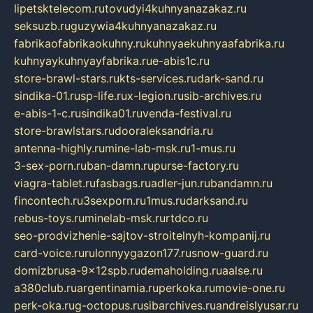
lipetsktelecom.ru
tovudyi4kuhnyanazakaz.ru
seksuzb.ru
guzywia4kuhnyanazakaz.ru
fabrikaofabrikaokuhny.ru
kuhnyaekuhnyaafabrika.ru
kuhnyaykuhnyayfabrika.ru
e-abis1c.ru
store-brawl-stars.ru
kts-services.ru
dark-sand.ru
sindika-01.ru
sp-life.ru
x-legion.ru
sib-archives.ru
e-abis-1-c.ru
sindika01.ru
venda-festival.ru
store-brawlstars.ru
dooraleksandria.ru
antenna-highly.ru
mine-lab-msk.ru
1-mus.ru
3-sex-porn.ru
ban-damn.ru
purse-factory.ru
viagra-tablet.ru
fasbags.ru
adler-jun.ru
bandamn.ru
fincontech.ru
3sexporn.ru
1mus.ru
darksand.ru
rebus-toys.ru
minelab-msk.ru
rtdco.ru
seo-prodvizhenie-sajtov-stroitelnyh-kompanij.ru
card-voice.ru
rulonnyygazon177.ru
snow-guard.ru
domizbrusa-9x12spb.ru
demaholding.ru
aalse.ru
a380club.ru
argentinamia.ru
perkoka.ru
movie-one.ru
perk-oka.ru
g-octopus.ru
sibarchives.ru
andreislyusar.ru