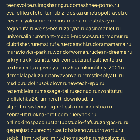
teensvoice.ru
imgsharing.ru
domashnee-porno.ru
eva-elfie.ru
foto-tur.ru
biz-doska.ru
metropoltravel.ru
veslo-i-yakor.ru
borodino-media.ru
rostotsky.ru
regionufa.ru
weiss-bet.ru
zaryna.ru
casinotablet.ru
universalia.ru
remont-mebeli-moscow.ru
termomur.ru
clubfisher.ru
remstirufa.ru
erdamchi.ru
doramamama.ru
muraviovka-park.ru
worldofwoman.ru
clean-dreams.ru
arkrym.ru
kristinita.ru
dircomputer.ru
healthenter.ru
textexperts.ru
pivnaya-kruzhka.ru
kinofilmy-2021.ru
demolalapaluza.ru
tanyavanya.ru
remstir-tolyatti.ru
msdip.ru
jdol.ru
sokolovr.ru
newtech-spb.ru
rezemkleim.ru
massage-tai.ru
seonub.ru
zvonitut.ru
biolisichka24.ru
mncraft-download.ru
algoritm-sistema.ru
godflesh.ru
ru-industria.ru
zebra-tlt.ru
okna-proficom.ru
erynok.ru
onlinekinospace.ru
startupstudio-fefu.ru
zarges-ru.ru
gegenjustizunrecht.ru
autobalashov.ru
utrovortu.ru
spiski-firm.ru
elara-m.ru
kinomusorka.ru
mkcslava.ru