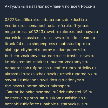
Актуальный каталог компаний по всей России
03223.ru
ufille.ru
krasotata.ru
prazdnikdushi.ru
veetbox.ru
cinemapost.ru
ciam-fr.ru
kraft-you.ru
mega-press.ru
03223.ru
web-explore.ru
rastenuya.ru
eurovision-russia.ru
strah-news.ru
freeride-team.ru
itrack-24.ru
sexshopexpress.ru
autostudiopro.ru
alabuga-cityhotel.ru
pornv.ru
atlantpereezd.ru
bud-em-znakomye.ru
a-cdc.ru
elektrostal-news.ru
korolevremont-market.ru
budem-znakomye.ru
oooagrosnab.ru
fpodaso.ru
emfire.ru
pro-otdelky.ru
ukrasotki.ru
seksuzbek.ru
seks-uzbek.ru
porno-vk.ru
sovratili.ru
olecoon.ru
vd-dosug.ru
adonyev.ru
rbc-news.ru
porno-skvirt.ru
krospr.ru
13autor-kolonka.ru
sormol.ru
2rich.ru
hostel-65.ru
hostserve.ru
porno-na-russkom.ru
mishinlab.ru
neznobi.ru
bigfatcc.ru
habble.ru
starbucksvia.ru