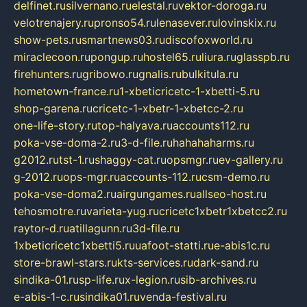
delfinet.ru
silvernano.ru
elestal.ru
vektor-doroga.ru
velotrenajery.ru
pronso54.ru
lenasever.ru
lovinskix.ru
show-pets.ru
smartnews03.ru
discofoxworld.ru
miraclecoon.ru
pongup.ru
hostel65.ru
liura.ru
glasspb.ru
firehunters.ru
gribowo.ru
gnalis.ru
bulkitula.ru
hometown-france.ru
1-xbeticricetc-1-xbetti-5.ru
shop-garena.ru
cricetc-1-xbetr-1-xbetcc-2.ru
one-life-story.ru
top-halyava.ru
accounts112.ru
poka-vse-doma-2.ru
3-d-file.ru
hahahaharms.ru
g2012.ru
tst-1.ru
shaggy-cat.ru
opsmgr.ru
ev-gallery.ru
g-2012.ru
ops-mgr.ru
accounts-112.ru
csm-demo.ru
poka-vse-doma2.ru
airgungames.ru
allseo-host.ru
tehosmotre.ru
varieta-yug.ru
cricetc1xbetr1xbetcc2.ru
raytor-d.ru
atillagunn.ru
3d-file.ru
1xbeticricetc1xbetti5.ru
uafoot-statti.ru
e-abis1c.ru
store-brawl-stars.ru
kts-services.ru
dark-sand.ru
sindika-01.ru
sp-life.ru
x-legion.ru
sib-archives.ru
e-abis-1-c.ru
sindika01.ru
venda-festival.ru