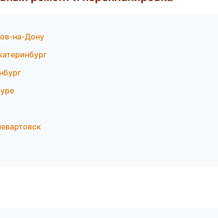
ов-на-Дону
катеринбург
нбург
муре
евартовск