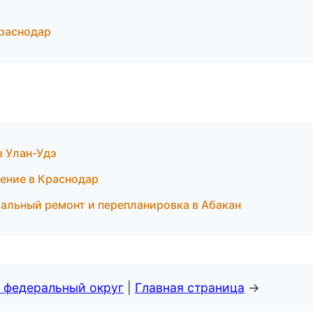
раснодар
в Улан-Удэ
ение в Краснодар
альный ремонт и перепланировка в Абакан
 федеральный округ
|
Главная страница
→