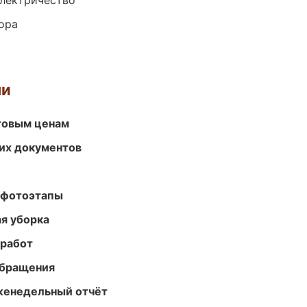
электричество
ора
ми
птовым ценам
их документов
 фотоэтапы
ая уборка
 работ
обращения
женедельный отчёт