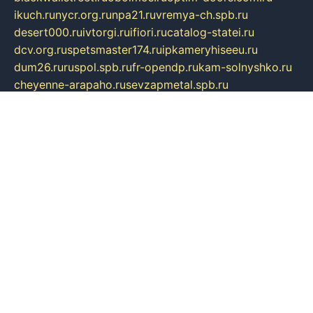
ikuch.ru
nycr.org.ru
npa21.ru
vremya-ch.spb.ru
desert000.ru
ivtorgi.ru
ifiori.ru
catalog-statei.ru
dcv.org.ru
spetsmaster174.ru
ipkameryhiseeu.ru
dum26.ru
ruspol.spb.ru
fr-opendp.ru
kam-solnyshko.ru
cheyenne-arapaho.ru
sevzapmetal.spb.ru
ted-lapidus.spb.ru
parasite-eliminator.ru
sigma-complete.ru
modernworld.ru
dama-moda.ru
eholot-group.ru
sk-nvkz.ru
DRONGOLD.RU
democratia2.ru
i-farmer.ru
mass-sport.org
jablonex.spb.ru
bookmess.ru
linkword.ru
refineua.com.ru
cs-spec.net.ru
altay-mebel.ru
DNK-THEATRE.RU
mechaniks.spb.ru
ipcamtechage.ru
skosta.ru
a-sun.ru
stroy-ldsp.ru
snowlands.org.ru
childrensshoes.ru
mrlizzy.ru
mebelsofiakrd.ru
bulizhenko.ru
rumantick.net.ru
mtszerno.ru
daily-fishing.ru
glushiteli-v-spb.ru
megasat.org.ru
localization.net.ru
flyingfish.pp.ru
ds5teremok.ru
aclib.spb.ru
komissionka30.ru
mag-profit.ru