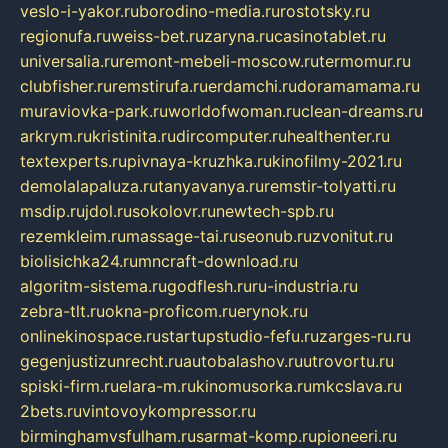
veslo-i-yakor.ru
borodino-media.ru
rostotsky.ru
regionufa.ru
weiss-bet.ru
zaryna.ru
casinotablet.ru
universalia.ru
remont-mebeli-moscow.ru
termomur.ru
clubfisher.ru
remstirufa.ru
erdamchi.ru
doramamama.ru
muraviovka-park.ru
worldofwoman.ru
clean-dreams.ru
arkrym.ru
kristinita.ru
dircomputer.ru
healthenter.ru
textexperts.ru
pivnaya-kruzhka.ru
kinofilmy-2021.ru
demolalapaluza.ru
tanyavanya.ru
remstir-tolyatti.ru
msdip.ru
jdol.ru
sokolovr.ru
newtech-spb.ru
rezemkleim.ru
massage-tai.ru
seonub.ru
zvonitut.ru
biolisichka24.ru
mncraft-download.ru
algoritm-sistema.ru
godflesh.ru
ru-industria.ru
zebra-tlt.ru
okna-proficom.ru
erynok.ru
onlinekinospace.ru
startupstudio-fefu.ru
zarges-ru.ru
gegenjustizunrecht.ru
autobalashov.ru
utrovortu.ru
spiski-firm.ru
elara-m.ru
kinomusorka.ru
mkcslava.ru
2bets.ru
vintovoykompressor.ru
birminghamvsfulham.ru
sarmat-komp.ru
pioneeri.ru