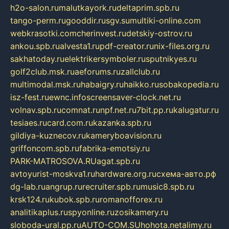
h2o-salon.ru
malutkayork.ru
deltaprim.spb.ru
tango-perm.ru
gooddir.ru
sgv.su
multiki-online.com
webkrasotki.com
cherinvest.ru
detskiy-ostrov.ru
ankou.spb.ru
alvesta1.ru
pdf-creator.ru
nix-files.org.ru
sakhatoday.ru
elektrikersymboler.ru
sputnikyes.ru
golf2club.msk.ru
aeforums.ru
zallclub.ru
multimodal.msk.ru
habaigry.ru
haikko.ru
sobakopedia.ru
isz-fest.ru
ewnc.info
screensaver-clock.net.ru
volnav.spb.ru
comnat.ru
npf.net.ru
7bit.pp.ru
kalugatur.ru
tesiaes.ru
card.com.ru
kazanka.spb.ru
gildiya-kuznecov.ru
kameryboavision.ru
griffoncom.spb.ru
fabrika-emotsiy.ru
PARK-MATROSOVA.RU
agat.spb.ru
avtoyurist-moskva1.ru
hardware.org.ru
схема-авто.рф
dg-lab.ru
angrup.ru
recruiter.spb.ru
music8.spb.ru
krsk124.ru
kubok.spb.ru
romanofforex.ru
analitikaplus.ru
spyonline.ru
zosikamery.ru
sloboda-ural.pp.ru
AUTO-COM.SU
hohota.net
alimy.ru