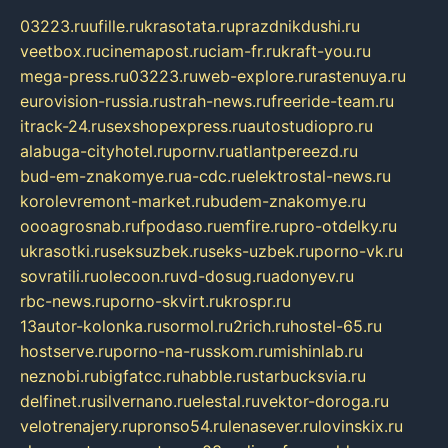
03223.ru
ufille.ru
krasotata.ru
prazdnikdushi.ru
veetbox.ru
cinemapost.ru
ciam-fr.ru
kraft-you.ru
mega-press.ru
03223.ru
web-explore.ru
rastenuya.ru
eurovision-russia.ru
strah-news.ru
freeride-team.ru
itrack-24.ru
sexshopexpress.ru
autostudiopro.ru
alabuga-cityhotel.ru
pornv.ru
atlantpereezd.ru
bud-em-znakomye.ru
a-cdc.ru
elektrostal-news.ru
korolevremont-market.ru
budem-znakomye.ru
oooagrosnab.ru
fpodaso.ru
emfire.ru
pro-otdelky.ru
ukrasotki.ru
seksuzbek.ru
seks-uzbek.ru
porno-vk.ru
sovratili.ru
olecoon.ru
vd-dosug.ru
adonyev.ru
rbc-news.ru
porno-skvirt.ru
krospr.ru
13autor-kolonka.ru
sormol.ru
2rich.ru
hostel-65.ru
hostserve.ru
porno-na-russkom.ru
mishinlab.ru
neznobi.ru
bigfatcc.ru
habble.ru
starbucksvia.ru
delfinet.ru
silvernano.ru
elestal.ru
vektor-doroga.ru
velotrenajery.ru
pronso54.ru
lenasever.ru
lovinskix.ru