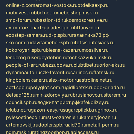
online-z.com
aromat-vostoka.ru
otdelkaexp.ru
mobilvest.ru
bbd.net.ru
mebelshop.msk.ru
smp-forum.ru
bastion-td.ru
kosmoscreative.ru
avrmotors.ru
art-galadesign.ru
tiffany-c.ru
ecostep-samara.ru
d-p.spb.ru
галактика73.рф
sko.com.ru
davitamebel-spb.ru
fotsis.ru
tesiaes.ru
kokoroyari.spb.ru
blesna-kazan.ru
mossilver.ru
lenderoq.ru
sergeydobrin.ru
tochkazvuka.msk.ru
people-of-art.ru
bezzubova.ru
clubtibet.ru
orior-aks.ru
dynamoauto.ru
szk-favorit.ru
carlines.ru
flatnsk.ru
kingbolenskaner.ru
alex-motor.ru
astroline.net.ru
act1.spb.ru
polyglot.com.ru
gidlipetsk.ru
ooo-driada.ru
detsad125.ru
mir-zdoroviya.ru
bruslanovo.ru
siterem.ru
council.spb.ru
лодкипатриот.рф
kafekolizey.ru
iclub.net.ru
gazon-easy.ru
sugarepilekb.ru
grinox.ru
pylesostineco.ru
msts-ozarenie.ru
kameryjooan.ru
artemovskij.ru
dopler.spb.ru
aid70.ru
metall-perm.ru
ndm.msk.ru
ratingzooshop.ru
apiaccess.ru