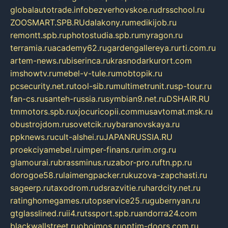
globalautotrade.info
bezverhovskoe.ru
drsschool.ru
ZOOSMART.SPB.RU
dalakony.ru
medikijob.ru
remontt.spb.ru
photostudia.spb.ru
myragon.ru
terramia.ru
academy62.ru
gardengallereya.ru
rti.com.ru
artem-news.ru
biserinca.ru
krasnodarkurort.com
imshowtv.ru
mebel-v-tule.ru
mobtopik.ru
pcsecurity.net.ru
tool-sib.ru
multimetrunit.ru
sp-tour.ru
fan-cs.ru
santeh-russia.ru
symbian9.net.ru
DSHAIR.RU
tmmotors.spb.ru
xjocuricopii.com
musavtomat.msk.ru
obustrojdom.ru
sovetcik.ru
ybaranovskaya.ru
ppknews.ru
cult-alshei.ru
JAPANRUSSIA.RU
proekciyamebel.ru
imper-finans.ru
rim.org.ru
glamourai.ru
brassminus.ru
zabor-pro.ru
ftn.pp.ru
dorogoe58.ru
laimengpacker.ru
kuzova-zapchasti.ru
sageerp.ru
taxodrom.ru
dsrazvitie.ru
hardcity.net.ru
ratinghomegames.ru
topservice25.ru
gubernyan.ru
gtglasslined.ru
ii4.ru
tssport.spb.ru
andorra24.com
blackwallstreet.ru
oboimos.ru
optim-doors.com.ru