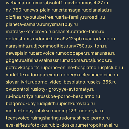
webamator.ru
ma-absolut1.ru
avtopomosch27.ru
nv-750.ru
news-plain.ru
nertansaga.ru
delanalad.ru
dizfiles.ru
youtubefree.ru
aria-family.ru
roadli.ru
planeta-samara.ru
mysmartbuy.ru
matrasy-kemerovo.ru
ashanet.ru
trade-farm.ru
dotcustoms.ru
domizbrusa9x12spb.ru
autodamp.ru
narasimha.ru
djcommodities.ru
nv750.ru
x-ton.ru
newsplain.ru
cardvoice.ru
modopaper.ru
manunae.ru
gbget.ru
alfeihavsalnassr.ru
madoma.ru
tajuncos.ru
petrovkasports.ru
porno-online-besplatno.ru
splclub.ru
york-life.ru
doroga-expo.ru
ribery.ru
cleanmedicine.ru
slovar-ivrit.ru
porno-video-besplatno.ru
seks-365.ru
ovucontrol.ru
sloty-igrovyye-avtomaty.ru
ru-industriya.ru
russkoe-porno-besplatno.ru
belgorod-day.ru
digilith.ru
pichkurovlab.ru
medic-today.ru
taksu.ru
comp123.ru
don-ykt.ru
teensvoice.ru
imgsharing.ru
domashnee-porno.ru
eva-elfie.ru
foto-tur.ru
biz-doska.ru
metropoltravel.ru