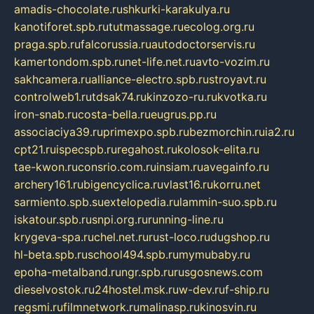
amadis-chocolate.ru
shkurki-karakulya.ru
kanotiforet.spb.ru
tutmassage.ru
ecolog.org.ru
praga.spb.ru
falcorussia.ru
autodoctorservis.ru
kamertondom.spb.ru
net-life.net.ru
avto-vozim.ru
sakhcamera.ru
alliance-electro.spb.ru
stroyavt.ru
controlweb1.ru
tdsak74.ru
kinzozo-ru.ru
kvotka.ru
iron-snab.ru
costa-bella.ru
eugrus.pp.ru
associaciya39.ru
primexpo.spb.ru
bezmorchin.ru
ia2.ru
cpt21.ru
ispecspb.ru
regahost.ru
kolosok-elita.ru
tae-kwon.ru
consrio.com.ru
insiam.ru
avegainfo.ru
archery161.ru
bigencyclica.ru
vlast16.ru
korru.net
sarmiento.spb.su
extelopedia.ru
lammin-suo.spb.ru
iskatour.spb.ru
snpi.org.ru
running-line.ru
krygeva-spa.ru
chel.net.ru
rust-loco.ru
dugshop.ru
hl-beta.spb.ru
school494.spb.ru
mymubaby.ru
epoha-metalband.ru
ngr.spb.ru
rusgosnews.com
dieselvostok.ru
24hostel.msk.ru
w-dev.ru
f-ship.ru
regsmi.ru
filmnetwork.ru
malinasp.ru
kinosvin.ru