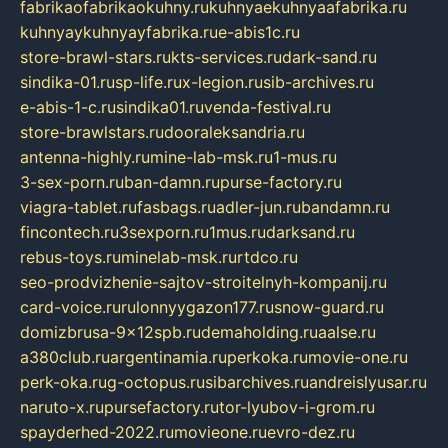
fabrikaofabrikaokuhny.ru
kuhnyaekuhnyaafabrika.ru
kuhnyaykuhnyayfabrika.ru
e-abis1c.ru
store-brawl-stars.ru
kts-services.ru
dark-sand.ru
sindika-01.ru
sp-life.ru
x-legion.ru
sib-archives.ru
e-abis-1-c.ru
sindika01.ru
venda-festival.ru
store-brawlstars.ru
dooraleksandria.ru
antenna-highly.ru
mine-lab-msk.ru
1-mus.ru
3-sex-porn.ru
ban-damn.ru
purse-factory.ru
viagra-tablet.ru
fasbags.ru
adler-jun.ru
bandamn.ru
fincontech.ru
3sexporn.ru
1mus.ru
darksand.ru
rebus-toys.ru
minelab-msk.ru
rtdco.ru
seo-prodvizhenie-sajtov-stroitelnyh-kompanij.ru
card-voice.ru
rulonnyygazon177.ru
snow-guard.ru
domizbrusa-9x12spb.ru
demaholding.ru
aalse.ru
a380club.ru
argentinamia.ru
perkoka.ru
movie-one.ru
perk-oka.ru
g-octopus.ru
sibarchives.ru
andreislyusar.ru
naruto-x.ru
pursefactory.ru
tor-lyubov-i-grom.ru
spayderhed-2022.ru
movieone.ru
evro-dez.ru