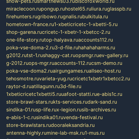
show-pets.ru
smartnews03.ru
discofoxworld.ru
miraclecoon.ru
pongup.ru
hostel65.ru
liura.ru
glasspb.ru
firehunters.ru
gribowo.ru
gnalis.ru
bulkitula.ru
hometown-france.ru
1-xbeticricetc-1-xbetti-5.ru
shop-garena.ru
cricetc-1-xbetr-1-xbetcc-2.ru
one-life-story.ru
top-halyava.ru
accounts112.ru
poka-vse-doma-2.ru
3-d-file.ru
hahahaharms.ru
g2012.ru
tst-1.ru
shaggy-cat.ru
opsmgr.ru
ev-gallery.ru
g-2012.ru
ops-mgr.ru
accounts-112.ru
csm-demo.ru
poka-vse-doma2.ru
airgungames.ru
allseo-host.ru
tehosmotre.ru
varieta-yug.ru
cricetc1xbetr1xbetcc2.ru
raytor-d.ru
atillagunn.ru
3d-file.ru
1xbeticricetc1xbetti5.ru
uafoot-statti.ru
e-abis1c.ru
store-brawl-stars.ru
kts-services.ru
dark-sand.ru
sindika-01.ru
sp-life.ru
x-legion.ru
sib-archives.ru
e-abis-1-c.ru
sindika01.ru
venda-festival.ru
store-brawlstars.ru
dooraleksandria.ru
antenna-highly.ru
mine-lab-msk.ru
1-mus.ru