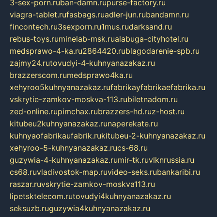
3-sex-porn.ru
ban-damn.ru
purse-factory.ru
viagra-tablet.ru
fasbags.ru
adler-jun.ru
bandamn.ru
fincontech.ru
3sexporn.ru
1mus.ru
darksand.ru
rebus-toys.ru
minelab-msk.ru
alabuga-cityhotel.ru
medsprawo-4-ka.ru
2864420.ru
blagodarenie-spb.ru
zajmy24.ru
tovudyi-4-kuhnyanazakaz.ru
brazzerscom.ru
medsprawo4ka.ru
xehyroo5kuhnyanazakaz.ru
fabrikayfabrikaefabrika.ru
vskrytie-zamkov-moskva-113.ru
biletnadom.ru
zed-online.ru
pimchax.ru
brazzers-hd.ru
z-host.ru
kitubeu2kuhnyanazakaz.ru
naperekate.ru
kuhnyaofabrikaufabrik.ru
kitubeu-2-kuhnyanazakaz.ru
xehyroo-5-kuhnyanazakaz.ru
cs-68.ru
guzywia-4-kuhnyanazakaz.ru
mir-tk.ru
vlknrussia.ru
cs68.ru
vladivostok-map.ru
video-seks.ru
bankaribi.ru
raszar.ru
vskrytie-zamkov-moskva113.ru
lipetsktelecom.ru
tovudyi4kuhnyanazakaz.ru
seksuzb.ru
guzywia4kuhnyanazakaz.ru