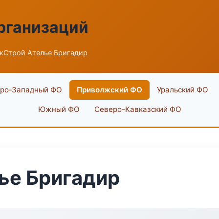
рганизаций
жСтрой Ателье Бригадир
ро-Западный ФО
Приволжский ФО
Уральский ФО
Южный ФО
Северо-Кавказский ФО
ье Бригадир