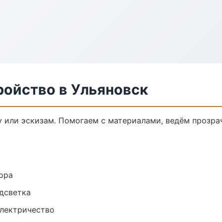
ройство в Ульяновск
у или эскизам. Помогаем с материалами, ведём прозр
ора
одсветка
электричество