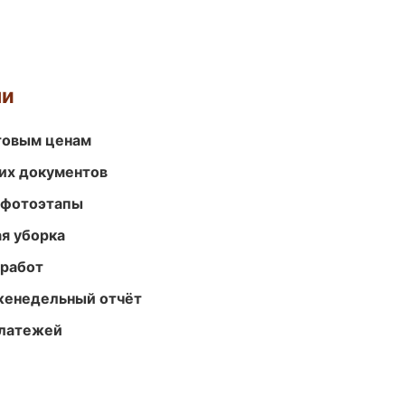
ми
птовым ценам
их документов
 фотоэтапы
ая уборка
 работ
женедельный отчёт
платежей