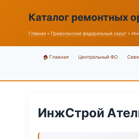
Каталог ремонтных о
Главная
»
Приволжский федеральный округ
» Ин
🏠 Главная
Центральный ФО
Севе
ИнжСтрой Ател