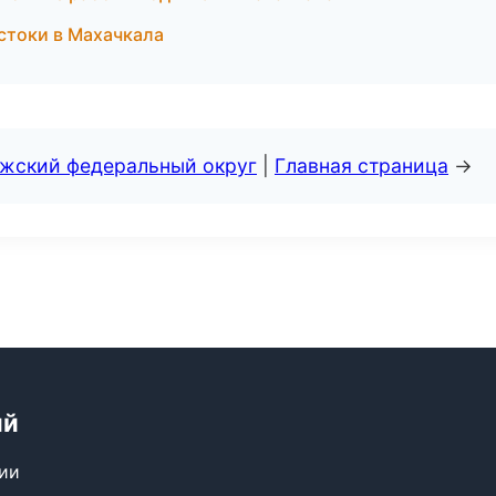
стоки в Махачкала
лжский федеральный округ
|
Главная страница
→
ий
сии