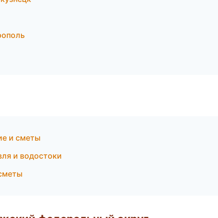
рополь
ие и сметы
ля и водостоки
 сметы