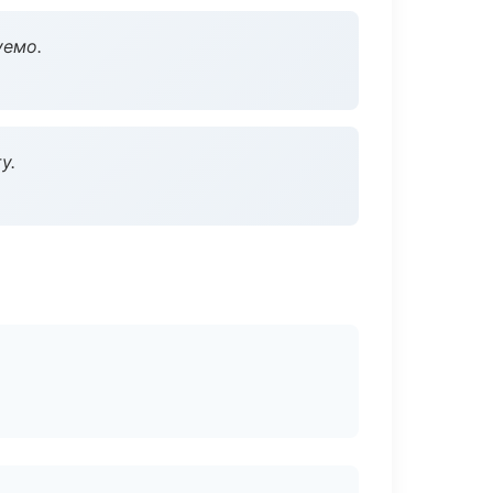
уемо.
у.