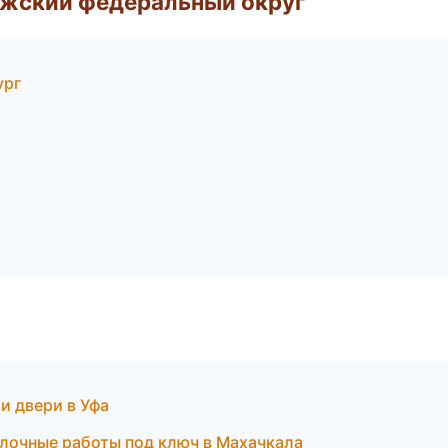
лжский федеральный округ
ург
 двери в Уфа
лочные работы под ключ в Махачкала